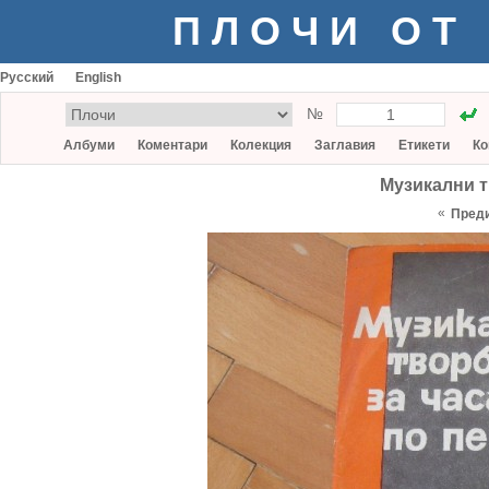
ПЛОЧИ ОТ
Русский
English
№
Албуми
Коментари
Колекция
Заглавия
Етикети
Ко
Музикални т
«
Пред