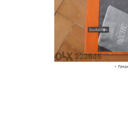
«
Пред