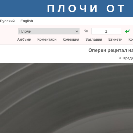
ПЛОЧИ ОТ
Русский
English
№
Албуми
Коментари
Колекция
Заглавия
Етикети
Ко
Оперен рецитал на
«
Пред