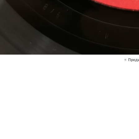
«
Пред