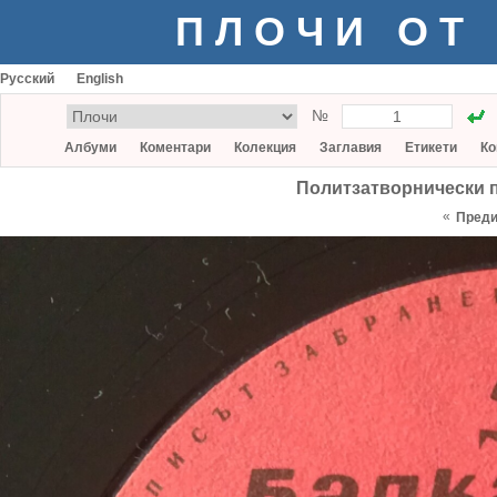
ПЛОЧИ ОТ
Русский
English
№
Албуми
Коментари
Колекция
Заглавия
Етикети
Ко
Политзатворнически п
«
Пред