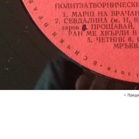
«
Пред