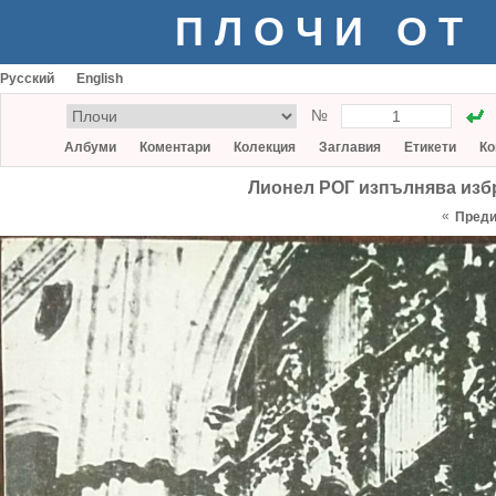
ПЛОЧИ ОТ
Русский
English
№
Албуми
Коментари
Колекция
Заглавия
Етикети
Ко
Лионел РОГ изпълнява избран
«
Пред