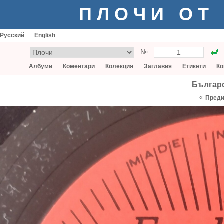
ПЛОЧИ ОТ
Русский
English
№
Албуми
Коментари
Колекция
Заглавия
Етикети
Ко
Българ
«
Пред