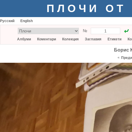
ПЛОЧИ ОТ
Русский
English
№
Албуми
Коментари
Колекция
Заглавия
Етикети
Ко
Борис 
«
Пред