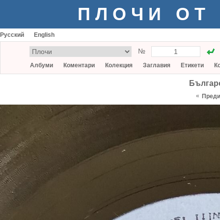
ПЛОЧИ ОТ
Русский
English
№
Албуми
Коментари
Колекция
Заглавия
Етикети
К
Българ
«
Пред