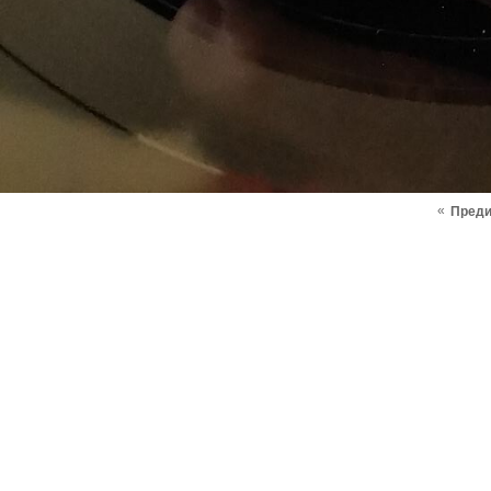
«
Пред