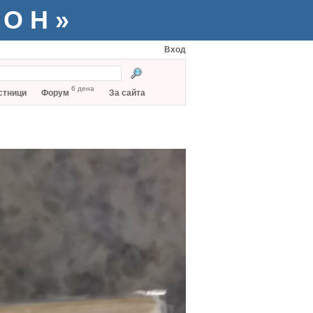
ТОН»
Вход
6 дена
стници
Форум
За сайта