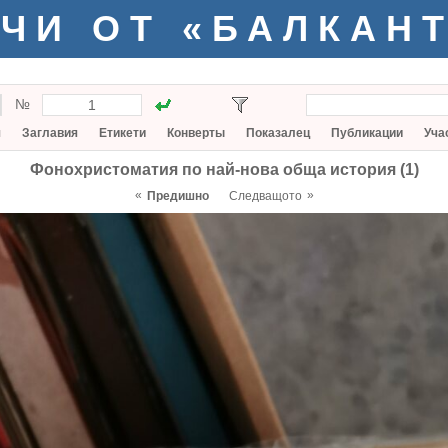
ЧИ ОТ «БАЛКАН
№
я
Заглавия
Етикети
Конверты
Показалец
Публикации
Уча
Фонохристоматия по най-нова обща история (1)
«
»
Предишно
Следващото