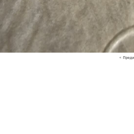
«
Пред