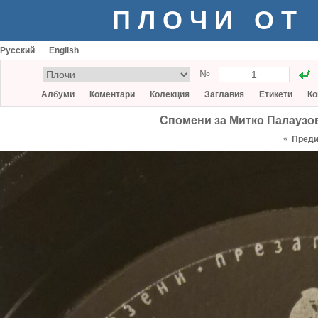
ПЛОЧИ ОТ
Русский
English
№
Албуми
Коментари
Колекция
Заглавия
Етикети
Ко
Спомени за Митко Палаузов
«
Пред