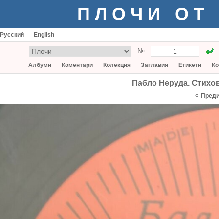
ПЛОЧИ ОТ
Русский
English
№
Албуми
Коментари
Колекция
Заглавия
Етикети
Ко
Пабло Неруда. Стихо
«
Пред