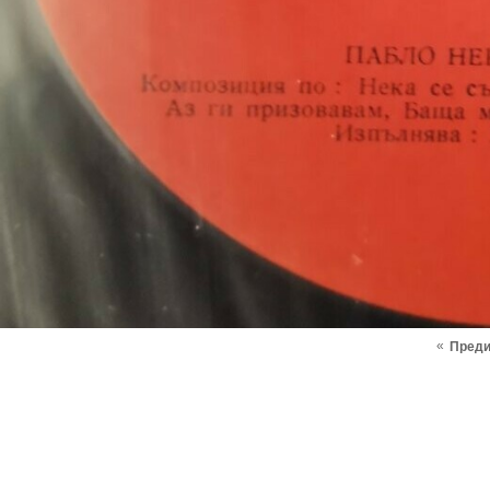
«
Пред