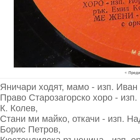
«
Пред
Яничари ходят, мамо - изп. Иван 
Право Старозагорско хоро - изп.
К. Колев,
Стани ми майко, откачи - изп. Н
Борис Петров,
Кюстендилска ръченица - изп. орк