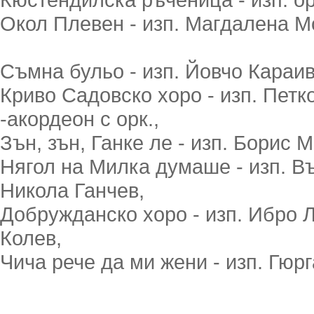
Окол Плевен - изп. Магдалена Мор
Съмна бульо - изп. Йовчо Караива
Криво Садовско хоро - изп. Петк
-акордеон с орк.,
Зън, зън, Ганке ле - изп. Борис 
Нягол на Милка думаше - изп. В
Никола Ганчев,
Добружданско хоро - изп. Ибро Л
Колев,
Чича рече да ми жени - изп. Гюрг