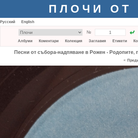
ПЛОЧИ ОТ
Русский
English
№
Албуми
Коментари
Колекция
Заглавия
Етикети
Ко
Песни от събора-надпяване в Рожен - Родопите, п
«
Пред