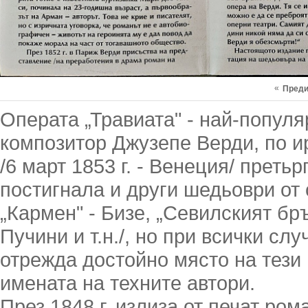
«
Пред
Операта „Травиата" - най-популя
композитор Джузепе Верди, по и
/6 март 1853 г. - Венеция/ преть
постигнала и други шедьоври от
„Кармен" - Бизе, „Севилският бр
Пучини и т.н./, но при всички сл
отрежда достойно място на тези
имената на техните автори.
През 1848 г. излиза от печат р