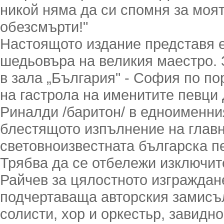
никой няма да си спомня за моят
обезсмърти!"
Настоящото издание представя 
шедьовъра на великия маестро. З
в зала „България" - София по 
на гастрола на именитите певци
Риналди /баритон/ в едноименни
блестящото изпълнение на главн
световноизвестната българска п
Трябва да се отбележи изключит
Райчев за цялостното изграждане
подчертаваща авторския замисъл
солисти, хор и оркестьр, завидн