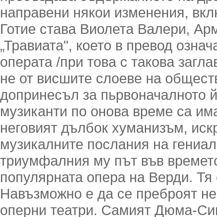
направени някои изменения, вкл
Готие става Виолета Валери, Ар
„Травиата", което в превод озна
операта /при това с такова загл
не от висшите слоеве на обществ
допринесъл за пьрвоначалното й
музиканти по онова време са им
неговият дълбок хуманизъм, иск
музикалните послания на гениал
триумфалния му път във времето
популярната опера на Верди. Тя 
Навъзможно е да се преброят не
оперни театри. Самият Дюма-Син