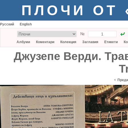
ПЛОЧИ ОТ
Русский
English
№
Албуми
Коментари
Колекция
Заглавия
Етикети
Ко
Джузепе Верди. Трав
T
«
Пред