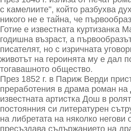
с камелиите", който разбухва ду
никого не е тайна, че първообра
Готие е известната куртизанка М
годишна възраст, а първообразът
писателят, но с изричната угово
животът на героинята му е дал п
тогавашното общество.
През 1852 г. в Париж Верди прис
преработения в драма роман на 
известната артистка Дош в ролят
постоянния си литературен сътр
на либретата на няколко негови 
пресъздава съдържанието на дра