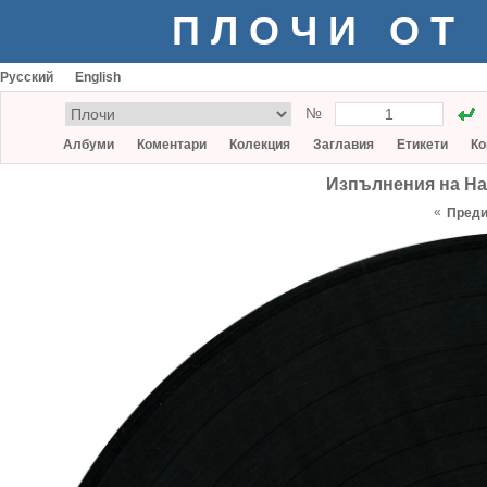
ПЛОЧИ ОТ
Русский
English
№
Албуми
Коментари
Колекция
Заглавия
Етикети
Ко
Изпълнения на На
«
Пред