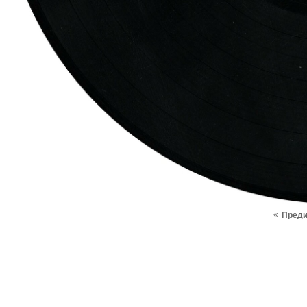
«
Пред