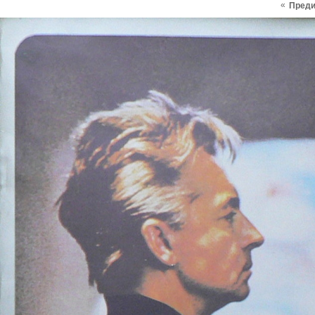
«
Пред