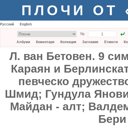
ПЛОЧИ ОТ
Русский
English
№
Албуми
Коментари
Колекция
Заглавия
Етикети
Ко
Л. ван Бетовен. 9 с
Караян и Берлинска
певческо дружеств
Шмид; Гундула Яновиц
Майдан - алт; Валде
Бери