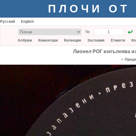
ПЛОЧИ ОТ
Русский
English
№
Албуми
Коментари
Колекция
Заглавия
Етикети
Ко
Лионел РОГ изпълнява изб
«
Пред