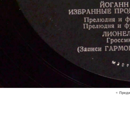
«
Пред