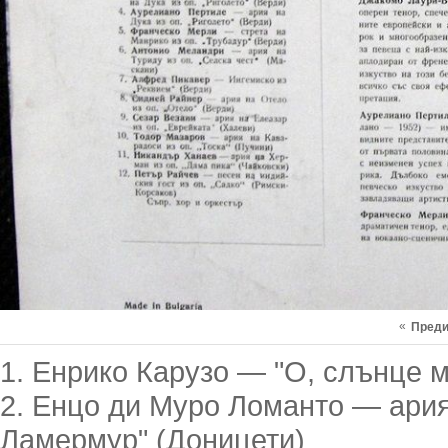
«
Пред
1. Енрико Карузо — "О, слънце 
2. Енцо ди Муро Ломанто — ария 
Ламермур" (Доницети)