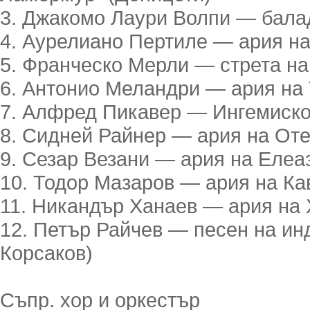
3. Джакомо Лаури Волпи — балада
4. Аурелиано Пертиле — ария на 
5. Франческо Мерли — стрета на 
6. Антонио Меландри — ария на Т
7. Алфред Пикавер — Ингемиско 
8. Сидней Райнер — ария на Отел
9. Сезар Везани — ария на Елеаз
10. Тодор Мазаров — ария на Кав
11. Никандър Ханаев — ария на Х
12. Петър Райчев — песен на инд
Корсаков)
Съпр. хор и оркестър