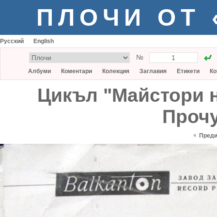
ПЛОЧИ ОТ
Русский
English
№
Албуми
Коментари
Колекция
Заглавия
Етикети
Ко
Цикъл "Майстори н
Прочу
«
Пред