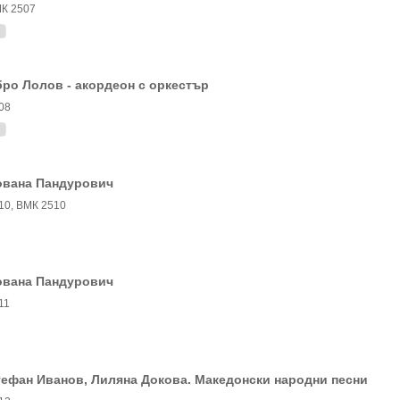
К 2507
ро Лолов - акордеон с оркестър
08
ована Пандурович
10, ВМК 2510
ована Пандурович
11
ефан Иванов, Лиляна Докова. Македонски народни песни