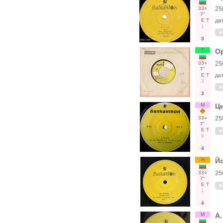
33○
25
7"
Е
Т
да
1
3
Т
О
33○
25
7"
Е
Т
да
3
3
М
Ци
33○
25
7"
Е
Т
6
4
Н
Йо
33○
25
7"
Е
Т
1
4
М
А.