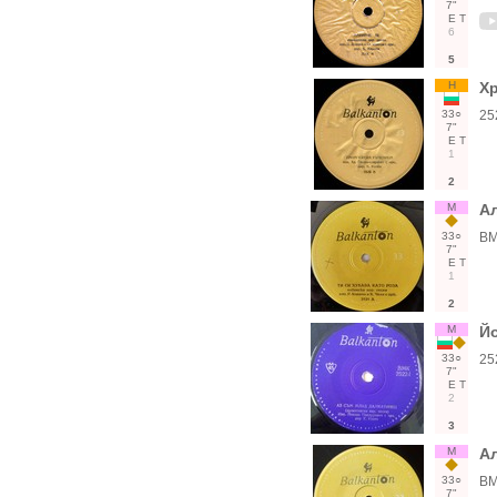
7"
Е
Т
6
5
Н
Хр
33○
25
7"
Е
Т
1
2
М
А
33○
ВМ
7"
Е
Т
1
2
М
Й
33○
25
7"
Е
Т
2
3
М
А
33○
ВМ
7"