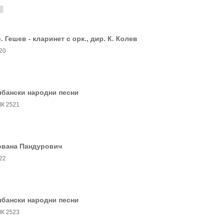
. Гешев - кларинет с орк., дир. К. Колев
20
лбански народни песни
К 2521
ована Пандурович
22
лбански народни песни
К 2523