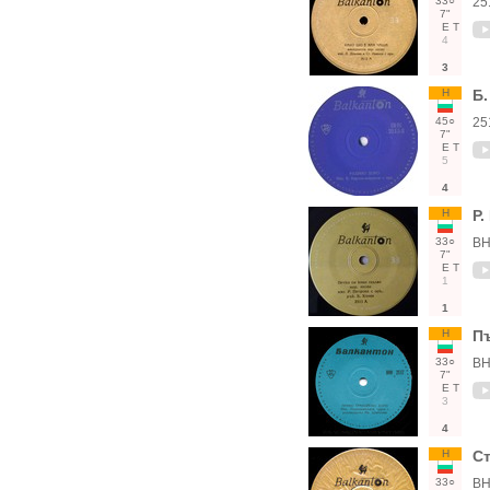
33○
25
7"
Е
Т
4
3
Н
Б.
45○
25
7"
Е
Т
5
4
Н
Р.
33○
ВН
7"
Е
Т
1
1
Н
Пъ
33○
ВН
7"
Е
Т
3
4
Н
С
33○
ВН