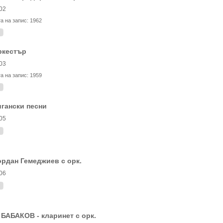
02
та на запис:
1962
ркестър
03
та на запис:
1959
гански песни
05
рдан Гемеджиев с орк.
06
 БАБАКОВ - кларинет с орк.