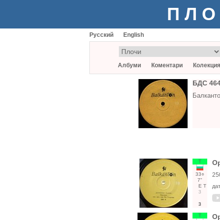
ПЛО
Русский
English
Албуми
Коментари
Колекци
БДС 464
Балкант
Т
Ор
33○
25
7"
Е
Т
да
3
3
Т
Ор