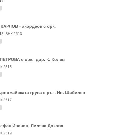
12
 КАРЛОВ - акордеон с орк.
13, ВНК 2513
 ПЕТРОВА с орк., дир. К. Колев
К 2515
рвомайската група с рък. Ив. Шибилев
К 2517
тефан Иванов, Лиляна Докова
К 2519