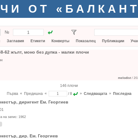
ЧИ ОТ «БАЛКАН
№
я
Заглавия
Етикети
Конверты
Показалец
Публикации
Уча
8-62 жълт, моно без дупка - малки плочи
он
melodist
/ 20
146 плочи
«
«
»
»
Първа
Предишна
/ 8
Следващата
Последна
кестър, диригент Ем. Георгиев
01
та на запис:
1962
кестър, дир. Ем. Георгиев