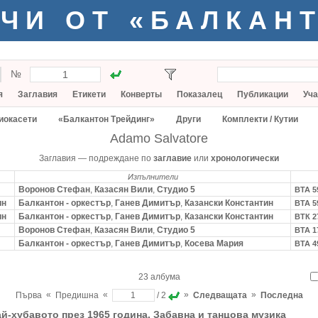
ЧИ ОТ «БАЛКАН
№
я
Заглавия
Етикети
Конверты
Показалец
Публикации
Уча
иокасети
«Балкантон Трейдинг»
Други
Комплекти / Кутии
Adamo Salvatore
Заглавия — подреждане по
заглавие
или
хронологически
Изпълнители
Воронов Стефан
,
Казасян Вили
,
Студио 5
ВТА 5
ин
Балкантон - оркестър
,
Ганев Димитър
,
Казански Константин
ВТА 5
ин
Балкантон - оркестър
,
Ганев Димитър
,
Казански Константин
ВТК 2
Воронов Стефан
,
Казасян Вили
,
Студио 5
ВТА 1
Балкантон - оркестър
,
Ганев Димитър
,
Косева Мария
ВТА 4
23 албума
«
«
»
»
Първа
Предишна
/ 2
Следващата
Последна
й-хубавото през 1965 година. Забавна и танцова музика