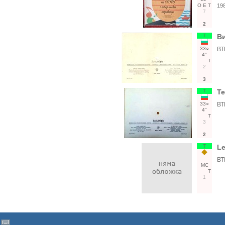
О
Е
Т
19
7
2
Т
Ви
33○
ВТ
4"
Т
2
3
Т
Те
33○
ВТ
4"
Т
3
2
Т
Le
ВТ
МС
Т
1