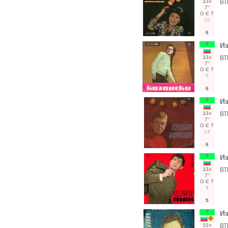
33○
ВТ
7"
О
Е
Т
10
6
Т
И
33○
ВТ
7"
О
Е
Т
5
6
Т
И
33○
ВТ
7"
О
Е
Т
14
6
Т
Из
33○
ВТ
7"
О
Е
Т
4
5
Т
Из
33○
ВТ