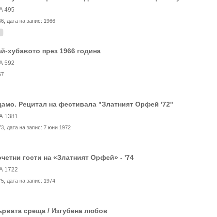
А 495
66
, дата на запис:
1966
й-хубавото през 1966 година
А 592
67
амо. Рецитал на фестивала "Златният Орфей '72"
А 1381
73
, дата на запис:
7 юни 1972
четни гости на «Златният Орфей» - '74
А 1722
75
, дата на запис:
1974
рвата среща / Изгубена любов