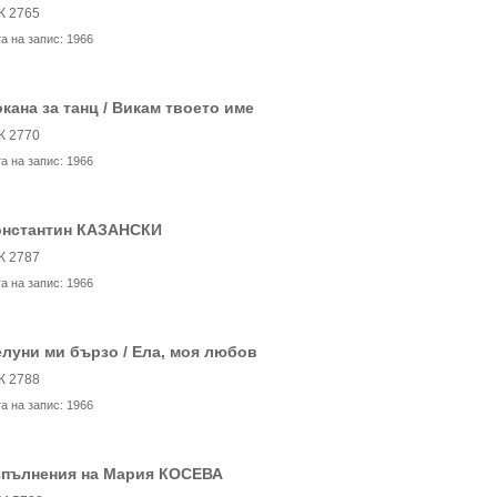
К 2765
та на запис:
1966
кана за танц / Викам твоето име
К 2770
та на запис:
1966
онстантин КАЗАНСКИ
К 2787
та на запис:
1966
луни ми бързо / Ела, моя любов
К 2788
та на запис:
1966
зпълнения на Мария КОСЕВА