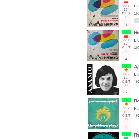
33○
ВТ
12"
О
Е
Т
19
12
4
Т
На
33○
ВТ
12"
О
Т
19
2
4
Т
Ад
33○
ВТ
12"
О
Е
Т
19
11
7
Т
По
33○
ВТ
12"
О
Е
Т
19
11
5
Т
Пъ