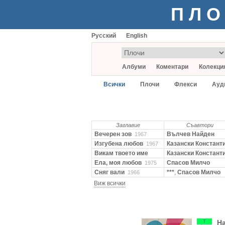
ПЛО
Русский
English
Албуми
Коментари
Колекци
Всички
Плочи
Флекси
Ауд
Заглавие
Съавтори
Вечерен зов
Вълчев Найден
1967
Изгубена любов
Казански Констант
1967
Викам твоето име
Казански Констант
Ела, моя любов
Спасов Милчо
1975
Сняг вали
***
,
Спасов Милчо
1966
Виж всички
Т
На