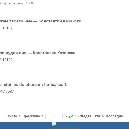
89
, дата на запис:
1988
кам твоето име — Константин Казански
В 10109
зи чудни очи — Константин Казански
В 10123
s etoilles du chanson francaise. 1
МС 7587
«
«
»
»
Първа
Предишна
/ 2
Следващата
Последна