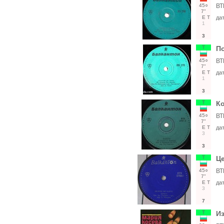
45○
ВТ
7"
Е
Т
да
1
3
Т
По
45○
ВТ
7"
Е
Т
да
1
3
Т
К
45○
ВТ
7"
Е
Т
да
3
3
Т
Це
45○
ВТ
7"
Е
Т
да
3
7
Т
И