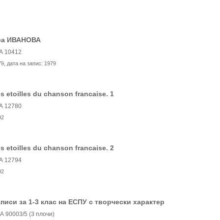
еа ИВАНОВА
А 10412
79
, дата на запис:
1979
s etoilles du chanson francaise. 1
А 12780
92
s etoilles du chanson francaise. 2
А 12794
92
писи за 1-3 клас на ЕСПУ с творчески характер
А 90003/5 (3 плочи)