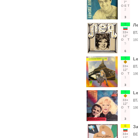
7"
О
Е
Т
2
3
Т
Л
33○
ВТ
12"
О
Т
19
5
6
Т
Le
33○
ВТ
12"
О
Т
19
1
3
Т
Le
33○
ВТ
12"
О
Т
19
2
3
Е
За
33○
ВЕ
12"