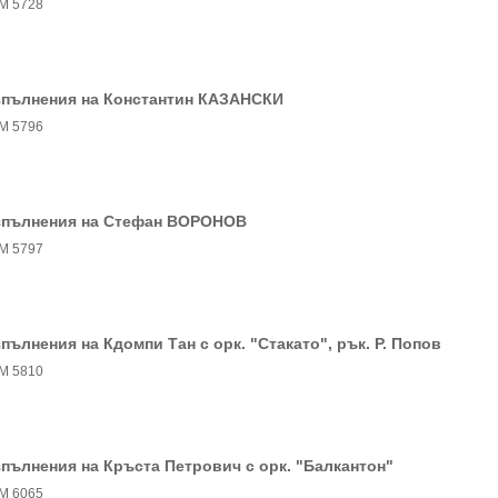
М 5728
зпълнения на Константин КАЗАНСКИ
М 5796
зпълнения на Стефан ВОРОНОВ
М 5797
пълнения на Кдомпи Тан с орк. "Стакато", рък. Р. Попов
М 5810
пълнения на Кръста Петрович с орк. "Балкантон"
М 6065