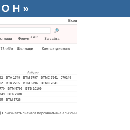
ТОН»
Вход
4 дни
стници
Форум
За сайта
78 об/м – Шеллаци
Компактдискове
Албуми
92
ВТА 1749
ВТМ 5797
ВТМС 7841
070248
92
ВТК 2765
ВТМ 5796
ВТМС 7841
770
ВТМ 5796
ВТВ 10109
749
ВТК 2788
95
ВТМ 5728
Показывать сначала персональные альбомы