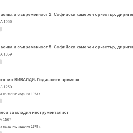
асика и съвременност 2. Софийски камерен оркестър, дириге
А 1056
асика и съвременност 5. Софийски камерен оркестър, дириге
А 1059
нтонио ВИВАЛДИ. Годишните времена
А 1250
та на запис:
издание 1973 г.
еси за младия инструменталист
А 1567
та на запис:
издание 1975 г.