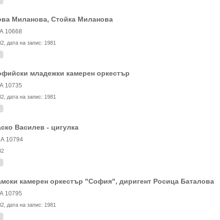
ова Миланова, Стойка Миланова
А 10668
82
, дата на запис:
1981
офийски младежки камерен оркестър
А 10735
82
, дата на запис:
1981
ско Василев - цигулка
А 10794
82
мски камерен оркестър "София", диригент Росица Баталова
А 10795
82
, дата на запис:
1981