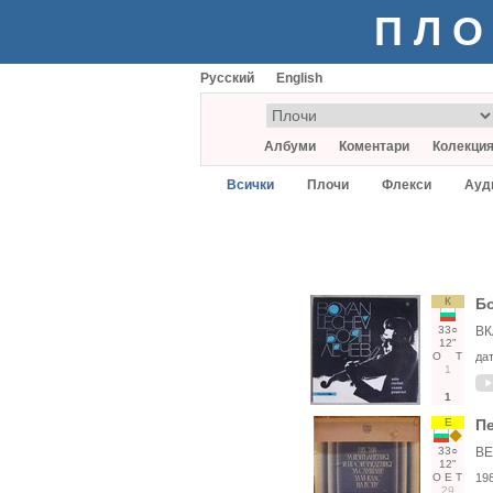
ПЛО
Русский
English
Албуми
Коментари
Колекци
Всички
Плочи
Флекси
Ауд
К
Бо
33○
ВК
12"
О
Т
да
1
1
Е
Пе
33○
ВЕ
12"
О
Е
Т
19
29