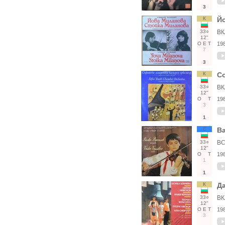
3
К
Й
33○
ВК
12"
О
Е
Т
19
7
3
К
С
33○
ВК
12"
О
Т
19
3
1
С
Ва
33○
ВС
12"
О
Т
19
1
1
К
Да
33○
ВК
12"
О
Е
Т
19
3