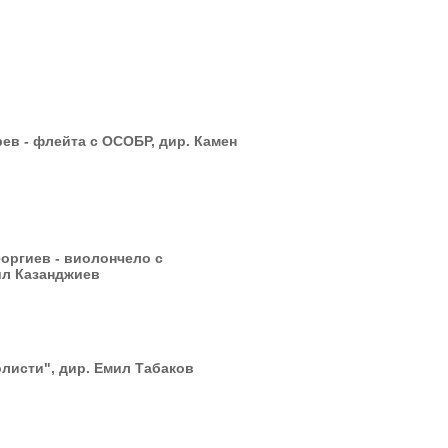
рев - флейта с ОСОБР, дир. Камен
еоргиев - виолончело с
ил Казанджиев
листи", дир. Емил Табаков