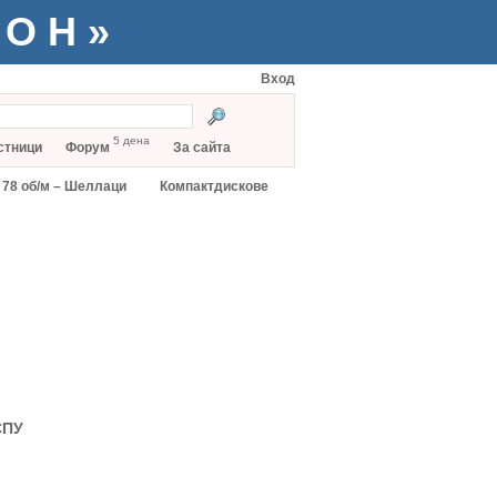
ТОН»
Вход
5 дена
стници
Форум
За сайта
78 об/м – Шеллаци
Компактдискове
СПУ