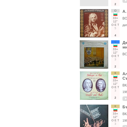
2
О
А.
33○
ВО
12"
О
Е
Т
да
5
4
С
Де
м
33○
12"
ВС
О
Е
Т
3
2
К
Ал
Съ
33○
12"
ВК
О
Е
Т
3
19
2
К
Бъ
33○
ВК
12"
О
Е
Т
19
3