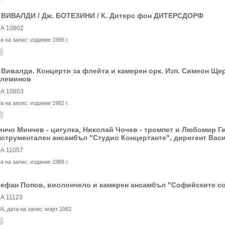
. ВИВАЛДИ / Дж. БОТЕЗИНИ / К. Дитерс фон ДИТЕРСДОРФ
А 10802
та на запис:
издание 1985 г.
 Вивалди. Концерти за флейта и камерен орк. Изп. Симеон Ще
олеминов
А 10803
та на запис:
издание 1982 г.
нчо Минчев - цигулка, Николай Чочев - тромпет и Любомир Г
струментален ансамбъл "Студио Концертанте", диригент Вас
А 11057
та на запис:
издание 1988 г.
ефан Попов, виолончело и камерен ансамбъл "Софийските со
А 11123
84
, дата на запис:
март 1982