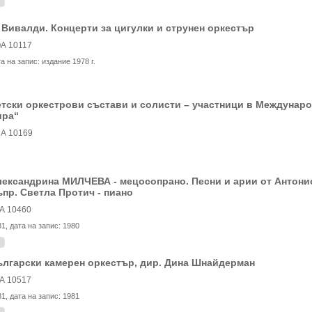
 Вивалди. Концерти за цигулки и струнен оркестър
А 10117
та на запис:
издание 1978 г.
тски оркестрови състави и солисти – участници в Междунаро
ира“
А 10169
ександрина МИЛЧЕВА - мецосопрано. Песни и арии от Антони
пр. Светла Протич - пиано
А 10460
81
, дата на запис:
1980
лгарски камерен оркестър, дир. Дина Шнайдерман
А 10517
81
, дата на запис:
1981