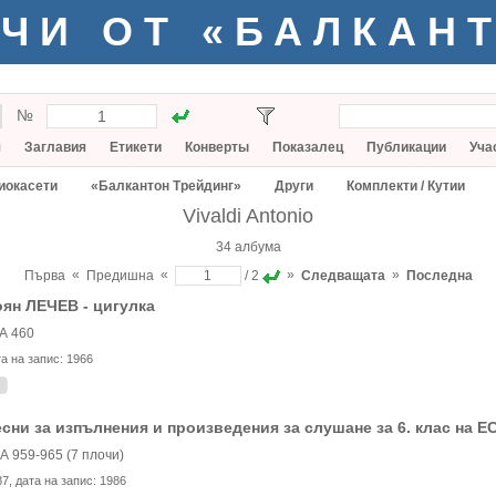
ЧИ ОТ «БАЛКАН
№
я
Заглавия
Етикети
Конверты
Показалец
Публикации
Уча
иокасети
«Балкантон Трейдинг»
Други
Комплекти / Кутии
Vivaldi Antonio
34 албума
«
«
»
»
Първа
Предишна
/ 2
Следващата
Последна
ян ЛЕЧЕВ - цигулка
А 460
та на запис:
1966
сни за изпълнения и произведения за слушане за 6. клас на Е
А 959-965 (7 плочи)
87
, дата на запис:
1986