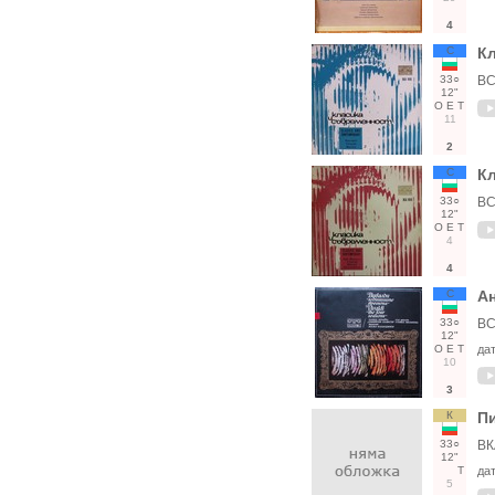
4
С
Кл
33○
ВС
12"
О
Е
Т
11
2
С
Кл
33○
ВС
12"
О
Е
Т
4
4
С
А
33○
ВС
12"
О
Е
Т
да
10
3
К
Пи
33○
ВК
12"
Т
да
5