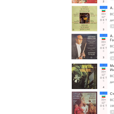
2
С
А
33○
ВС
12"
О
Е
Т
да
7
3
С
А.
Г
33○
12"
ВС
О
Е
Т
8
да
3
С
Ми
Ин
33○
12"
ВС
О
Е
Т
5
да
4
С
Ст
33○
ВС
12"
О
Е
Т
19
3