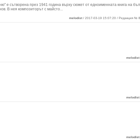
ню" е сътворена през 1941 година върху сюжет от едноименната книга на бъл
ов. В нея композиторът с майсто
...
melodist
/ 2017-03-19 15:07:20 / Редакция № 8
melodist
melodist
melodist