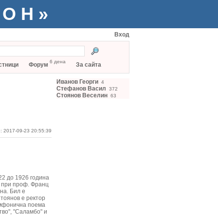
ТОН»
Вход
6 дена
стници
Форум
За сайта
Иванов Георги
4
Стефанов Васил
372
Стоянов Веселин
63
: 2017-09-23 20:55:39
22 до 1926 година
я при проф. Франц
на. Бил е
Стоянов е ректор
имфонична поема
тво", "Саламбо" и