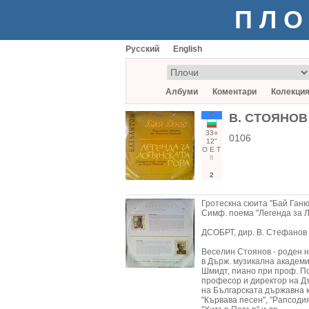
ПЛО
Русский
English
Албуми
Коментари
Колекци
С
В. СТОЯНОВ 
33○
0106
12"
О
Е
Т
8
2
Гротескна сюита "Бай Ганю"
Симф. поема "Легенда за Л
ДСОБРТ, дир. В. Стефанов
Веселин Стоянов - роден н
в Държ. музикална академи
Шмидт, пиано при проф. П
професор и директор на Дъ
на Българската държавна к
"Кървава песен", "Рапсодия