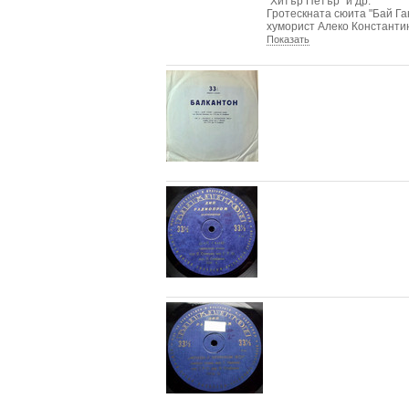
"Хитър Петър" и др.
Гротескната сюита "Бай Га
хуморист Алеко Константин
Показать