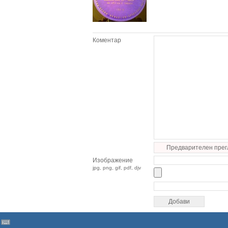
Коментар
Предварителен прег
Изображение
jpg, png, gif, pdf, djv