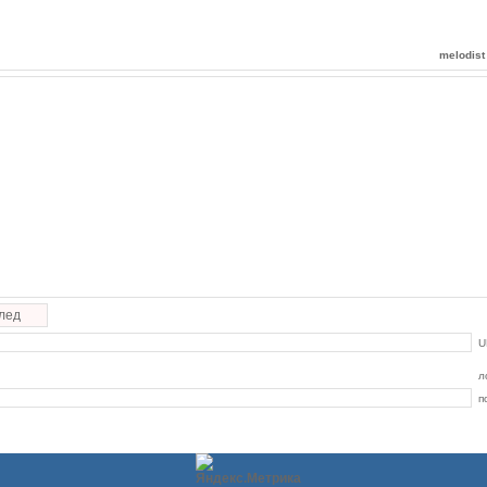
melodist
лед
U
л
п