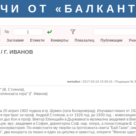
ЧИ ОТ «БАЛКАН
№
я
Заглавия
Етикети
Конверты
Показалец
Публикации
Уча
/ Г. ИВАНОВ
melodist
/ 2017-03-19 15:06:31
/ Редакция № 5
 (В. Стоянов),
опянската гора" (Г. Иванов)
а 20 април 1902 година в гр. Шумен (сега Коларовград). Изучавал пиано от 19
я при брат си проф. Андрей Стоянов, а от 1926 год. до 1930 год. - композици
ол дьо Кон и проф. Виктор Ебенщайн в Държавната музикална академия в Вие
рж. муз. академия в София, директорна Соф. нар. опера, а понастоящем В. 
онсерватория. По-известните му творби са гротескната сюита "Бай Ганю", с
", два концерта за пиано и един за цигулка и оркестър, оперите "Женско царс