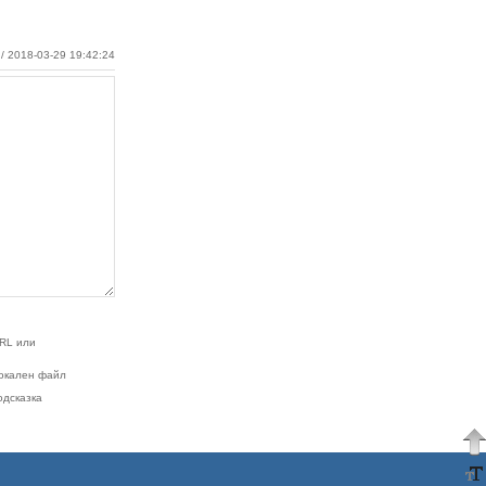
/ 2018-03-29 19:42:24
RL или
окален файл
одсказка