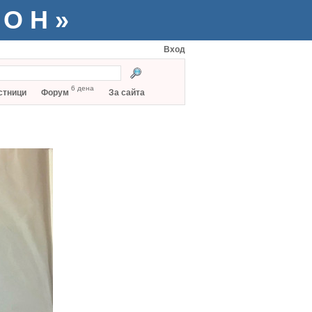
ТОН»
Вход
6 дена
стници
Форум
За сайта