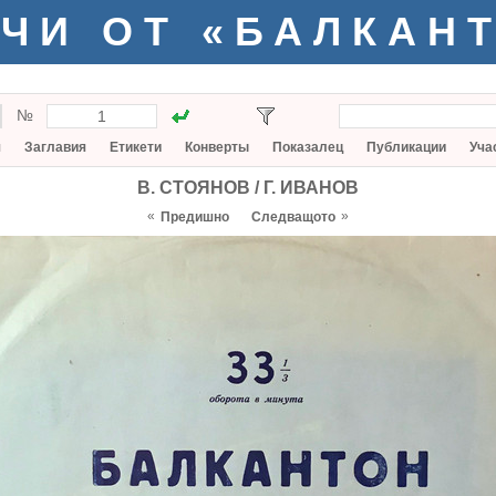
ЧИ ОТ «БАЛКАН
№
я
Заглавия
Етикети
Конверты
Показалец
Публикации
Уча
В. СТОЯНОВ / Г. ИВАНОВ
«
»
Предишно
Следващото