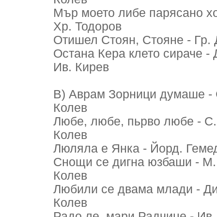
Мър моето либе парясано ход
Хр. Тодоров
Отишел Стоян, Стояне - Гр. Д
Остана Кера клето сираче - Д
Ив. Кирев
В) Аврам Зорници думаше - Ст
Колев
Любе, любе, пьрво любе - С. 
Колев
Люляла е Янка - Йорд. Гемед
Снощи се дигна юзбаши - М. 
Колев
Любили се двама млади - Дим
Колев
Радо ле, мари Радчице - Ив. 