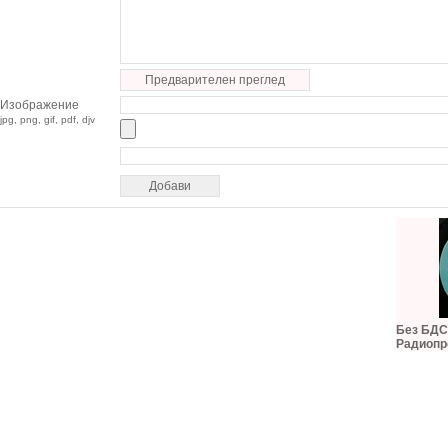
Предварителен преглед
Изображение
jpg, png, gif, pdf, djv
Без БДС,
Радиопр