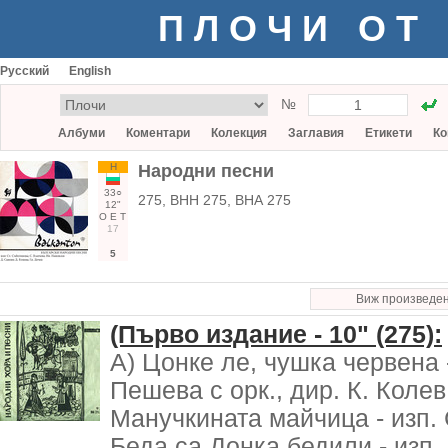
ПЛОЧИ ОТ
Русский
English
№
Албуми
Коментари
Колекция
Заглавия
Етикети
Ко
Н
Народни песни
33○
275, ВНН 275, ВНА 275
12"
О
Е
Т
17
5
Виж произведе
(Първо издание - 10" (275):
А) Цонке ле, чушка червена -
Пешева с орк., дир. К. Колев
Манучкината майчица - изп. С
Беда са Донка бедили - изп. 