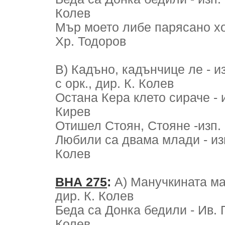
Колев
Мър моето либе парясано ходи
Хр. Тодоров
В) Кадъно, кадънчице ле - и
с орк., дир. К. Колев
Остана Кера клето сираче - и
Кирев
Отишел Стоян, Стояне -изп. Г
Любили са двама млади - изп.
Колев
ВНА 275
:
А) Манучкината май
дир. К. Колев
Беда са Донка бедили - Ив. П
Колев