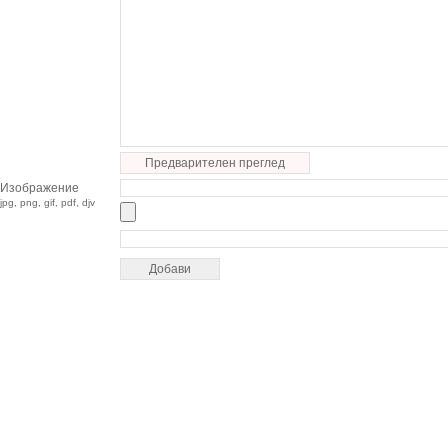
Предварителен преглед
Изображение
jpg, png, gif, pdf, djv