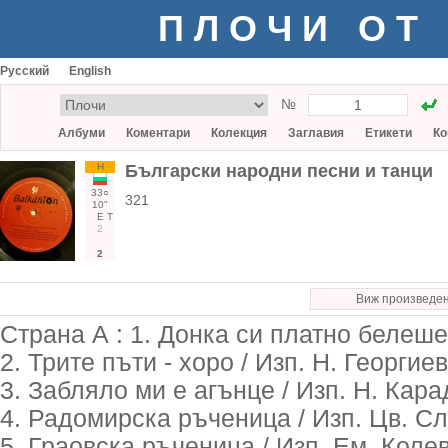
ПЛОЧИ ОТ
Русский
English
№
Албуми
Коментари
Колекция
Заглавия
Етикети
Ко
Н
Български народни песни и танци
33○
321
10"
Е
Т
2
2
Виж произведе
Страна А : 1. Донка си платно белеше
2. Трите пъти - хоро / Изп. Н. Георгиев
3. Забляло ми е агънце / Изп. Н. Кар
4. Радомирска ръченица / Изп. Цв. Сл
5. Граовска ръченица / Изп. Ем. Колев