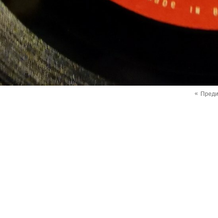
«
Пред