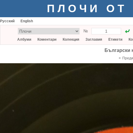
ПЛОЧИ ОТ
Русский
English
№
Албуми
Коментари
Колекция
Заглавия
Етикети
Ко
Български 
«
Пред