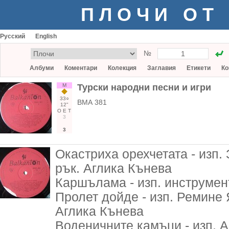
ПЛОЧИ ОТ
Русский
English
№
Албуми
Коментари
Колекция
Заглавия
Етикети
Ко
М
Турски народни песни и игри
33○
ВМА 381
12"
О
Е
Т
3
3
Окастриха орехчетата - изп.
рък. Аглика Кънева
Каршълама - изп. инструмент
Пролет дойде - изп. Ремине Я
Аглика Кънева
Воденичните камъци - изп. А