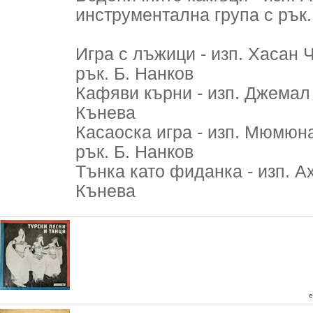
инструментална група с рък.
Игра с лъжици - изп. Хасан Ч
рък. Б. Нанков
Кафяви кърни - изп. Джемал 
Кънева
Касаоска игра - изп. Мюмюна
рък. Б. Нанков
Тънка като фиданка - изп. Ах
Кънева
e