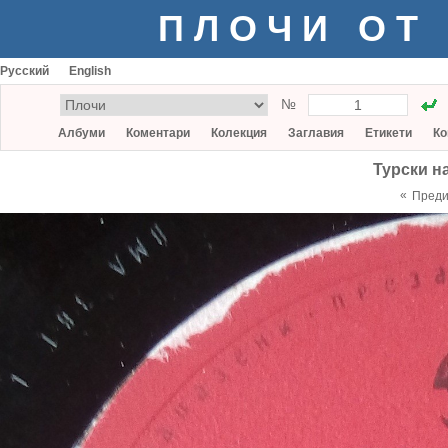
ПЛОЧИ ОТ
Русский
English
№
Албуми
Коментари
Колекция
Заглавия
Етикети
Ко
Турски н
«
Пред