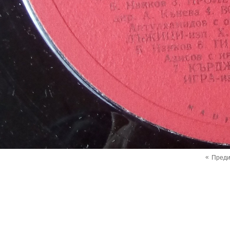
«
Пред