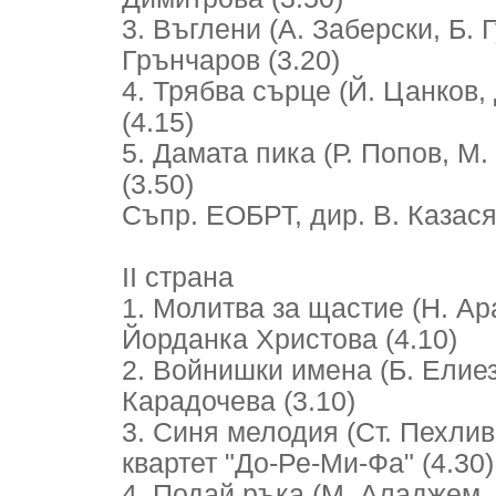
3. Въглени (А. Заберски, Б. 
Грънчаров (3.20)
4. Трябва сърце (Й. Цанков, 
(4.15)
5. Дамата пика (Р. Попов, М
(3.50)
Съпр. ЕОБРТ, дир. В. Казас
II страна
1. Молитва за щастие (Н. Ар
Йорданка Христова (4.10)
2. Войнишки имена (Б. Елиез
Карадочева (3.10)
3. Синя мелодия (Ст. Пехлива
квартет "До-Ре-Ми-Фа" (4.30)
4. Подай ръка (М. Аладжем, 