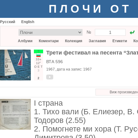
ПЛОЧИ ОТ
Русский
English
№
Албуми
Коментари
Колекция
Заглавия
Етикети
Ко
Т
Трети фестивал на песента “Зла
33○
ВТА 596
12"
О
Е
Т
1967
, дата на запис:
1967
3
2
Виж произведе
I страна
1. Тихо вали (Б. Елиезер, В
Тодоров (2.55)
2. Помогнете ми хора (Т. Рус
Димитрова (3.50)