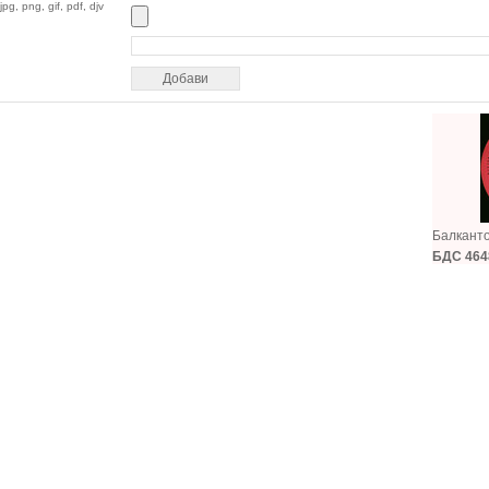
jpg, png, gif, pdf, djv
Балкант
БДС 464