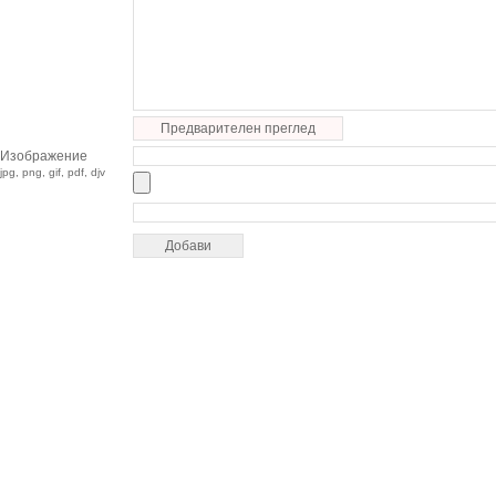
Предварителен преглед
Изображение
jpg, png, gif, pdf, djv