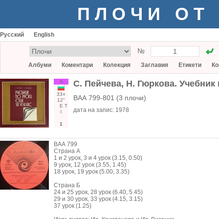
ПЛОЧИ ОТ
Русский
English
№
Албуми
Коментари
Колекция
Заглавия
Етикети
Ко
А
С. Пейчева, Н. Гюркова. Учебник 
33○
ВАА 799-801 (3 плочи)
12"
Е
Т
дата на запис:
1978
6
1
ВАА 799
Страна А
1 и 2 урок, 3 и 4 урок (3.15, 0.50)
9 урок, 12 урок (3.55, 1.45)
18 урок, 19 урок (5.00, 3.35)
Страна Б
24 и 25 урок, 28 урок (6.40, 5.45)
29 и 30 урок, 33 урок (4.15, 3.15)
37 урок (1.25)