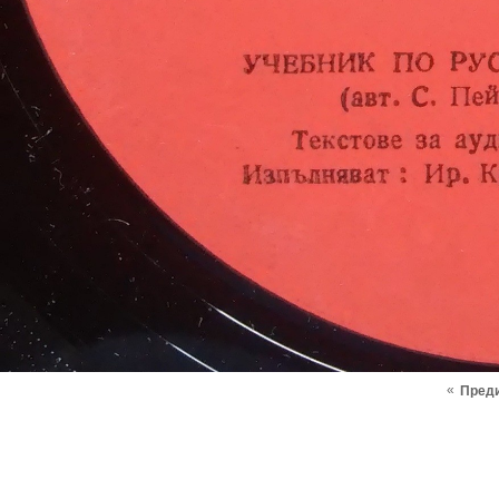
«
Пред