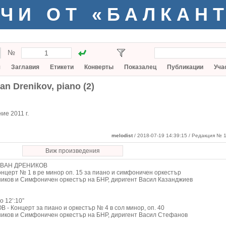
ЧИ ОТ «БАЛКАН
№
я
Заглавия
Етикети
Конверты
Показалец
Публикации
Уча
van Drenikov, piano (2)
ие 2011 г.
melodist
/ 2018-07-19 14:39:15
/ Редакция № 1
Виж произведения
 ИВАН ДРЕНИКОВ
церт № 1 в ре минор оп. 15 за пиано и симфоничен оркестър
иков и Симфоничен оркестър на БНР, диригент Васил Казанджиев
o 12’:10”
 Концерт за пиано и оркестър № 4 в сол минор, оп. 40
иков и Симфоничен оркестър на БНР, диригент Васил Стефанов