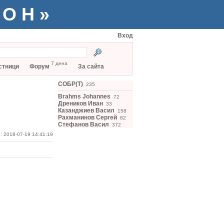
ТОН»
Вход
7 дена
стници
Форум
За сайта
СОБР(Т)
235
Brahms Johannes
72
Дреников Иван
33
Казанджиев Васил
158
Рахманинов Сергей
82
Стефанов Васил
372
: 2018-07-19 14:41:19