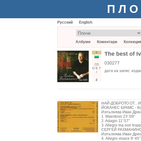
ПЛО
Русский
English
Албуми
Коментари
Колекци
К
The best of I
030277
CD
О
Е
Т
дата на запис:
издан
4
2
НАЙ-ДОБРОТО ОТ...
ЙОХАНЕС БРАМС - Кон
Изпълнява Иван Дрен
1. Maestoso 23’:09”
2. Adagio 11':57”
3. Allegro ma non tropp
СЕРГЕЙ РАХМАНИНОВ -
Изпълнява Иван Дрен
4. Allegro vivace 9’:45”