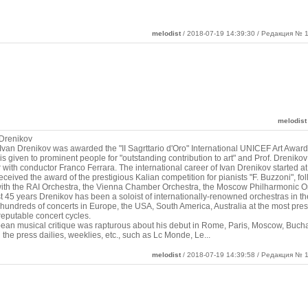
melodist
/ 2018-07-19 14:39:30 / Редакция № 1
melodist
 Drenikov
Ivan Drenikov was awarded the "II Sagrttario d'Oro" International UNICEF Art Awar
is given to prominent people for "outstanding contribution to art" and Prof. Drenikov 
with conductor Franco Ferrara. The international career of Ivan Drenikov started at
ceived the award of the prestigious Kalian competition for pianists "F. Buzzoni", fol
with the RAI Orchestra, the Vienna Chamber Orchestra, the Moscow Philharmonic Or
st 45 years Drenikov has been a soloist of internationally-renowned orchestras in t
hundreds of concerts in Europe, the USA, South America, Australia at the most pres
reputable concert cycles.
ean musical critique was rapturous about his debut in Rome, Paris, Moscow, Buch
the press dailies, weeklies, etc., such as Lc Monde, Le
...
melodist
/ 2018-07-19 14:39:58 / Редакция № 1