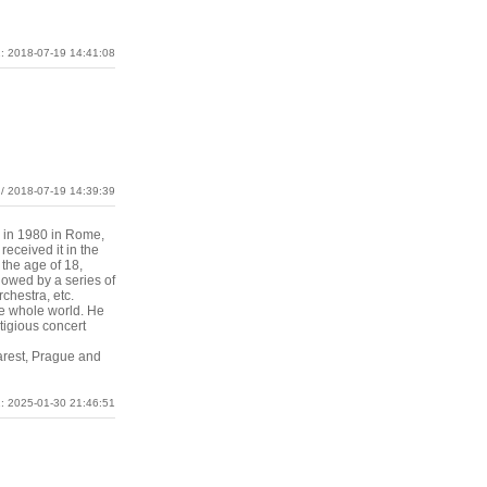
: 2018-07-19 14:41:08
/ 2018-07-19 14:39:39
d in 1980 in Rome,
received it in the
 the age of 18,
lowed by a series of
chestra, etc.
he whole world. He
tigious concert
arest, Prague and
: 2025-01-30 21:46:51