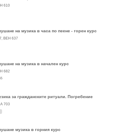
Н 610
ушане на музика в часа по пеене - горен курс
7, ВЕН 637
ушане на музика в начален курс
Н 682
65
зика за гражданските ритуали. Погребение
А 703
ушане музика в горния курс