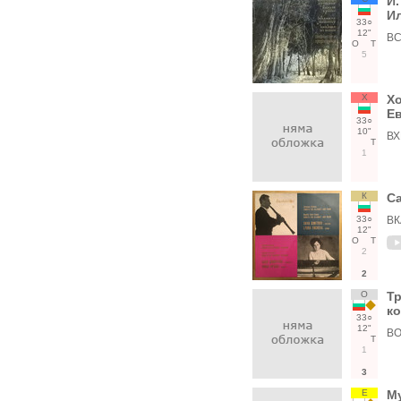
Й.
И
33○
12"
ВС
О
Т
5
Х
Хо
Е
33○
10"
ВХ
Т
1
К
Са
33○
ВК
12"
О
Т
2
2
О
Тр
ко
33○
12"
ВО
Т
1
3
Е
Му