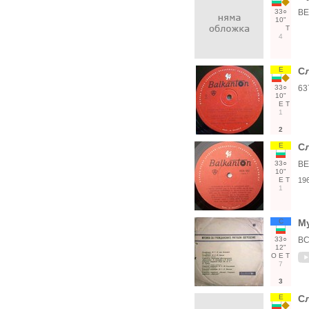
33○
ВЕ
10"
Т
4
Е
Сл
33○
63
10"
Е
Т
1
2
Е
Сл
33○
ВЕ
10"
Е
Т
19
1
С
Му
33○
ВС
12"
О
Е
Т
7
3
Е
Сл