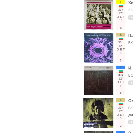
Е
Хо
33○
32
12"
О
Е
Т
10
4
К
П
33○
ВК
12"
О
Е
Т
9
3
С
Й
33○
ВС
12"
О
Е
Т
6
2
К
О
33○
ВК
12"
О
Е
Т
да
5
3
С