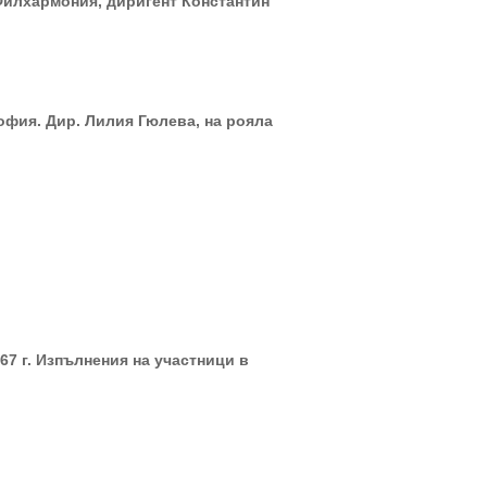
Филхармония, диригент Константин
фия. Дир. Лилия Гюлева, на рояла
67 г. Изпълнения на участници в