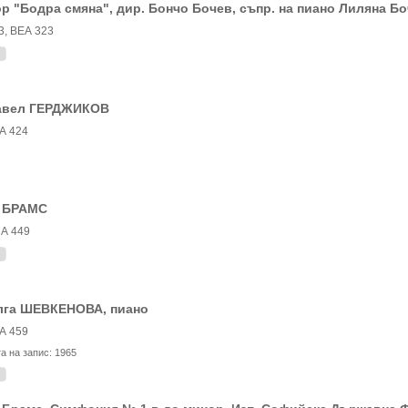
р "Бодра смяна", дир. Бончо Бочев, съпр. на пиано Лиляна Б
3, ВЕА 323
авел ГЕРДЖИКОВ
А 424
. БРАМС
А 449
лга ШЕВКЕНОВА, пиано
А 459
та на запис:
1965