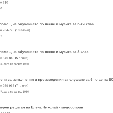
А 710
68
помощ на обучението по пеене и музика за 5-ти клас
А 784-793 (10 плочи)
77
помощ на обучението по пеене и музика за 8 клас
А 845-849 (5 плочи)
81
, дата на запис:
1980
сни за изпълнения и произведения за слушане за 6. клас на Е
А 959-965 (7 плочи)
87
, дата на запис:
1986
ерен рецитал на Елена Николай - мецосопран