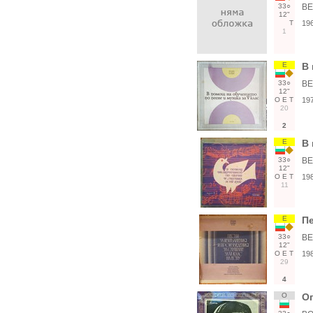
33○
ВЕ
12"
Т
19
1
Е
В 
33○
ВЕ
12"
О
Е
Т
19
20
2
Е
В 
33○
ВЕ
12"
О
Е
Т
19
11
Е
Пе
33○
ВЕ
12"
О
Е
Т
19
29
4
О
Оп