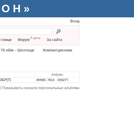
ТОН»
Вход
5 дена
стници
Форум
За сайта
78 об/м – Шеллаци
Компактдискове
Албуми
ОБР(Т)
ВНМС 7814
030277
Показывать сначала персональные альбомы