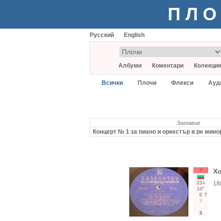
ПЛО
Русский
English
Албуми
Коментари
Колекци
Всички
Плочи
Флекси
Ауд
Заглавие
Концерт № 1 за пиано и оркестър в ре минор
Х
Хо
33○
18
10"
Е
Т
3
3