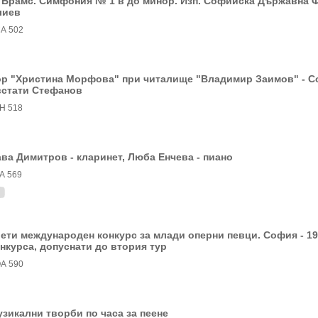
 Брамс. Симфония № 1 в до минор. Изп. Софийска Държавна 
лиев
А 502
р "Христина Морфова" при читалище "Владимир Заимов" - Со
встати Стефанов
Н 518
ва Димитров - кларинет, Люба Енчева - пиано
А 569
ети международен конкурс за млади оперни певци. София - 19
нкурса, допуснати до втория тур
А 590
зикални творби по часа за пеене