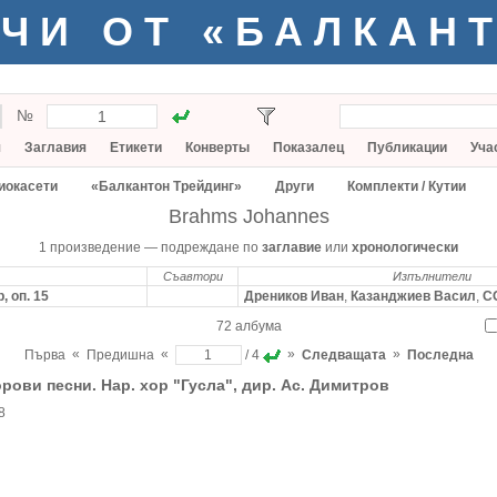
ЧИ ОТ «БАЛКАН
№
я
Заглавия
Етикети
Конверты
Показалец
Публикации
Уча
иокасети
«Балкантон Трейдинг»
Други
Комплекти / Кутии
Brahms Johannes
1 произведение — подреждане по
заглавие
или
хронологически
Съавтори
Изпълнители
, оп. 15
Дреников Иван
,
Казанджиев Васил
,
С
72 албума
«
«
»
»
Първа
Предишна
/ 4
Следващата
Последна
рови песни. Нар. хор "Гусла", дир. Ас. Димитров
8