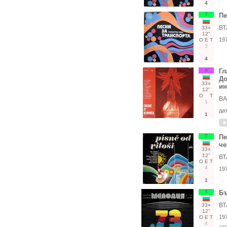
4
Т
Пе
ВТ
33○
12"
19
О
Е
Т
3
4
А
Гл
До
33○
ин
12"
О
Т
ВА
1
да
1
Т
Пе
че
33○
12"
ВТ
О
Е
Т
4
19
1
Т
Бъ
ВТ
33○
12"
19
О
Е
Т
4