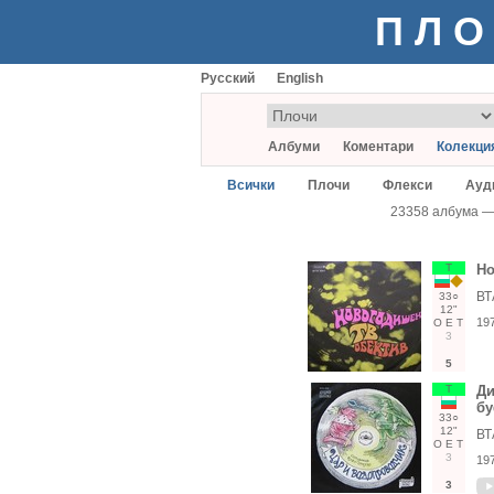
ПЛО
Русский
English
Албуми
Коментари
Колекци
Всички
Плочи
Флекси
Ауд
23358 албума 
Т
Но
ВТ
33○
12"
19
О
Е
Т
3
5
Т
Ди
бу
33○
12"
ВТ
О
Е
Т
3
19
3