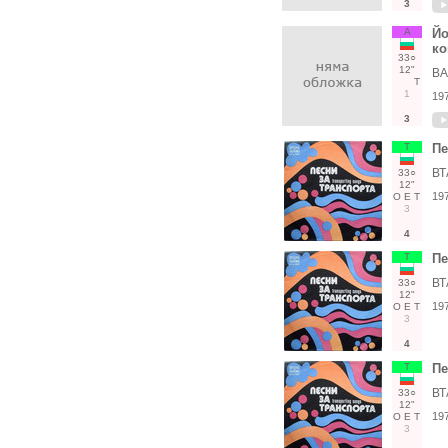
3
А
Йо
ко
33○
12"
ВА
Т
1
19
3
Т
Пе
ВТ
33○
12"
19
О
Е
Т
3
4
Т
Пе
ВТ
33○
12"
19
О
Е
Т
3
4
Т
Пе
ВТ
33○
12"
19
О
Е
Т
3