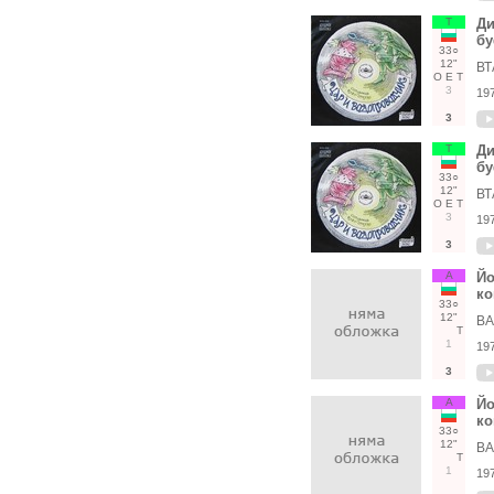
Т
Ди
бу
33○
12"
ВТ
О
Е
Т
3
19
3
Т
Ди
бу
33○
12"
ВТ
О
Е
Т
3
19
3
А
Йо
ко
33○
12"
ВА
Т
1
19
3
А
Йо
ко
33○
12"
ВА
Т
1
19