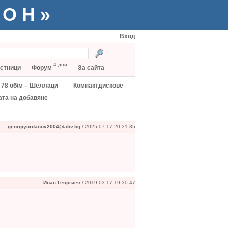
ТОН»
Вход
4 дни
стници
Форум
За сайта
78 об/м – Шеллаци
Компактдискове
ата на добавяне
georgiyordanov2004@abv.bg
/ 2025-07-17 20:31:35
Иван Георгиев
/ 2019-03-17 19:30:47