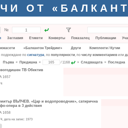
ЧИ ОТ «БАЛКАН
№
я
Заглавия
Етикети
Конверты
Показалец
Публикации
Уча
иокасети
«Балкантон Трейдинг»
Други
Комплекти / Кутии
— подреждане по
сигнатура
, по
популярности
, по
числу комментариев
или
д
«
«
»
»
Първа
Предишна
/ 1168
Следващата
Последна
вогодишен ТВ Обектив
А 1657
74
митър ВЪЛЧЕВ. «Цар и водопроводчик», сатирична
фо-опера в 3 действия
А 1658
74
, дата на запис:
1973