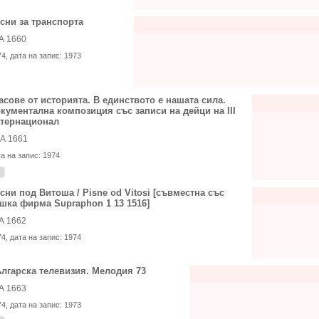
сни за транспорта
А 1660
74
, дата на запис:
1973
асове от историята. В единството е нашата сила.
кументална композиция със записи на дейци на III
тернационал
А 1661
та на запис:
1974
сни под Витоша / Pisne od Vitosi [съвместна със
шка фирма Supraphon 1 13 1516]
А 1662
74
, дата на запис:
1974
лгарска телевизия. Мелодия 73
А 1663
74
, дата на запис:
1973