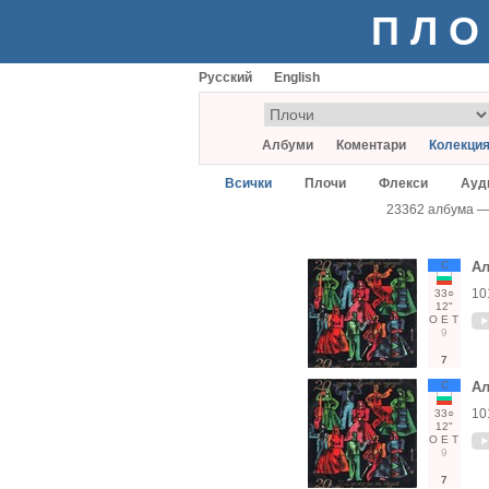
ПЛО
Русский
English
Албуми
Коментари
Колекци
Всички
Плочи
Флекси
Ауд
23362 албума 
С
Ал
10
33○
12"
О
Е
Т
9
7
С
Ал
10
33○
12"
О
Е
Т
9
7