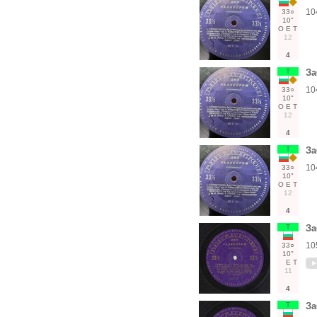
10
33○
10"
О
Е
Т
12
4
Т
За
10
33○
10"
О
Е
Т
12
4
Т
За
10
33○
10"
О
Е
Т
12
4
Т
За
10
33○
10"
Е
Т
11
4
Т
За