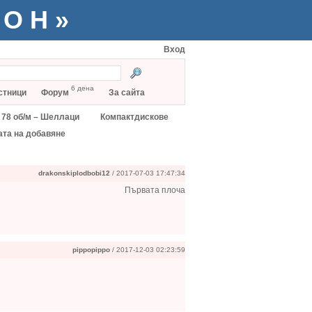
ТОН»
Вход
6 дена
стници
Форум
За сайта
78 об/м – Шеллаци
Компактдискове
ата на добавяне
drakonskiplodbobi12
/ 2017-07-03 17:47:34
Първата плоча
pippopippo
/ 2017-12-03 02:23:59