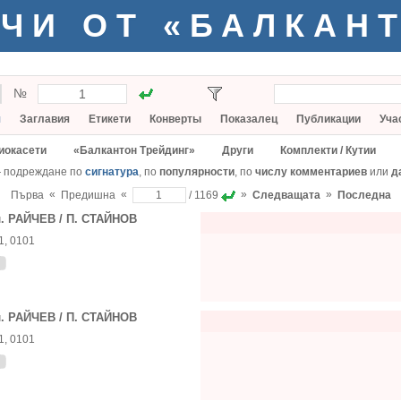
ЧИ ОТ «БАЛКАН
№
я
Заглавия
Етикети
Конверты
Показалец
Публикации
Уча
иокасети
«Балкантон Трейдинг»
Други
Комплекти / Кутии
— подреждане по
сигнатура
, по
популярности
, по
числу комментариев
или
д
«
«
»
»
Първа
Предишна
/ 1169
Следващата
Последна
. РАЙЧЕВ / П. СТАЙНОВ
1, 0101
. РАЙЧЕВ / П. СТАЙНОВ
1, 0101