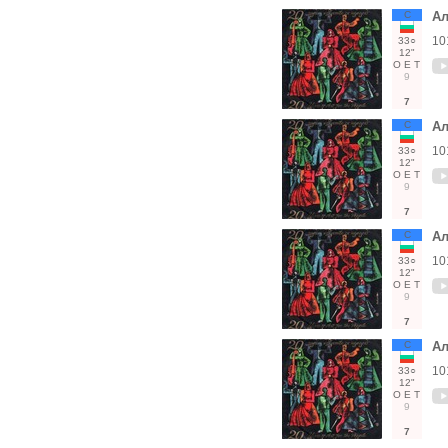
С
Ал
10
33○
12"
О
Е
Т
9
7
С
Ал
10
33○
12"
О
Е
Т
9
7
С
Ал
10
33○
12"
О
Е
Т
9
7
С
Ал
10
33○
12"
О
Е
Т
9
7