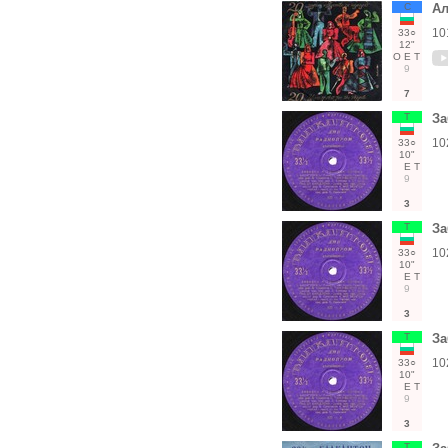
С
Ал
10
33○
12"
О
Е
Т
9
7
Т
За
10
33○
10"
Е
Т
9
3
Т
За
10
33○
10"
Е
Т
9
3
Т
За
10
33○
10"
Е
Т
9
3
Т