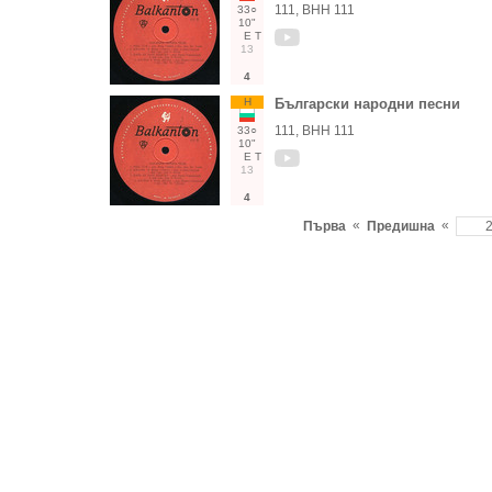
111, ВНН 111
33○
10"
Е
Т
13
4
Н
Български народни песни
111, ВНН 111
33○
10"
Е
Т
13
4
«
«
Първа
Предишна