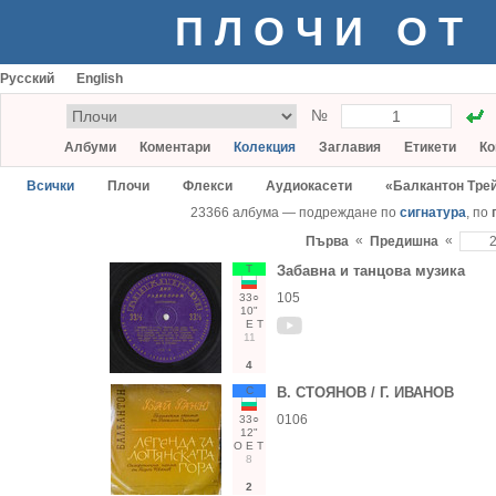
ПЛОЧИ ОТ
Русский
English
№
Албуми
Коментари
Колекция
Заглавия
Етикети
Ко
Всички
Плочи
Флекси
Аудиокасети
«Балкантон Тре
23366 албума — подреждане по
сигнатура
, по
«
«
Първа
Предишна
Т
Забавна и танцова музика
105
33○
10"
Е
Т
11
4
С
В. СТОЯНОВ / Г. ИВАНОВ
0106
33○
12"
О
Е
Т
8
2