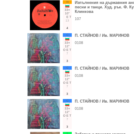
Н
Изпълнения на държавния ан
песни и танци. Худ. рък. Ф. Кут
33○
Клинкова
10"
Е
Т
107
13
4
С
П. СТАЙНОВ / Ив. МАРИНОВ
0108
33○
12"
О
Е
Т
7
3
С
П. СТАЙНОВ / Ив. МАРИНОВ
0108
33○
12"
О
Е
Т
7
3
С
П. СТАЙНОВ / Ив. МАРИНОВ
0108
33○
12"
О
Е
Т
7
3
Т