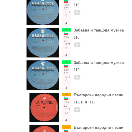
110
33○
10"
Е
Т
6
4
Т
Забавна и танцова музика
110
33○
10"
Е
Т
6
4
Т
Забавна и танцова музика
110
33○
10"
Е
Т
6
4
Н
Български народни песни
111, ВНН 111
33○
10"
Е
Т
13
4
Н
Български народни песни