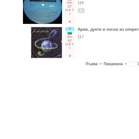
116
33○
10"
О
Е
Т
9
4
Р
Арии, дуети и песни из опере
117
33○
10"
О
Е
Т
5
3
«
«
Първа
Предишна