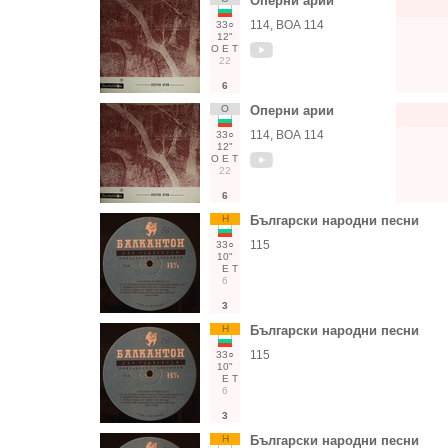
Оперни арии
114, ВОА 114
33○
12"
О
Е
Т
22
6
О
Оперни арии
114, ВОА 114
33○
12"
О
Е
Т
22
6
Н
Български народни песни
115
33○
10"
Е
Т
6
3
Н
Български народни песни
115
33○
10"
Е
Т
6
3
Н
Български народни песни