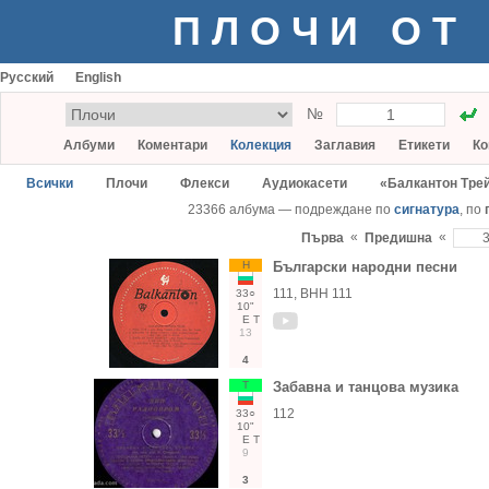
ПЛОЧИ ОТ
Русский
English
№
Албуми
Коментари
Колекция
Заглавия
Етикети
Ко
Всички
Плочи
Флекси
Аудиокасети
«Балкантон Тре
23366 албума — подреждане по
сигнатура
, по
«
«
Първа
Предишна
Н
Български народни песни
111, ВНН 111
33○
10"
Е
Т
13
4
Т
Забавна и танцова музика
112
33○
10"
Е
Т
9
3