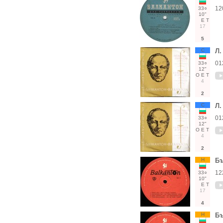
12
33○
10"
Е
Т
17
5
С
Л.
01
33○
12"
О
Е
Т
4
2
С
Л.
01
33○
12"
О
Е
Т
4
2
Н
Бъ
12
33○
10"
Е
Т
17
4
Н
Бъ