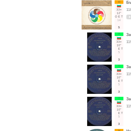
Н
Бъ
11
33○
12"
О
Е
Т
14
5
Т
За
11
33○
10"
Е
Т
5
3
Т
За
11
33○
10"
Е
Т
5
3
Т
За
11
33○
10"
Е
Т
5
3
Н