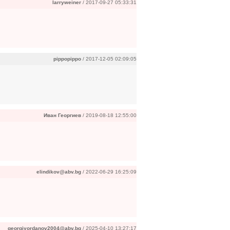
larryweiner
/ 2017-09-27 05:33:31
pippopippo
/ 2017-12-05 02:09:05
Иван Георгиев
/ 2019-08-18 12:55:00
elindikov@abv.bg
/ 2022-06-29 16:25:09
georgiyordanov2004@abv.bg
/ 2025-04-10 13:27:17