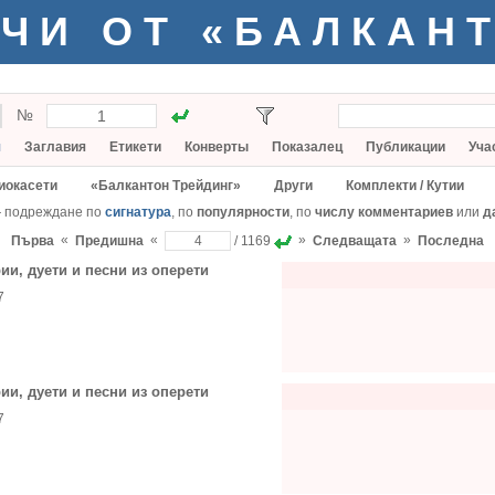
ЧИ ОТ «БАЛКАН
№
я
Заглавия
Етикети
Конверты
Показалец
Публикации
Уча
иокасети
«Балкантон Трейдинг»
Други
Комплекти / Кутии
— подреждане по
сигнатура
, по
популярности
, по
числу комментариев
или
д
«
«
»
»
Първа
Предишна
/ 1169
Следващата
Последна
ии, дуети и песни из оперети
7
ии, дуети и песни из оперети
7