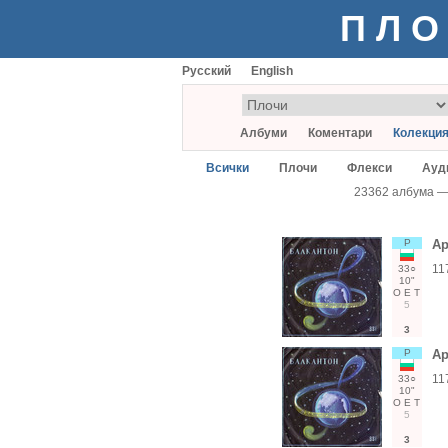
ПЛО
Русский
English
Албуми
Коментари
Колекци
Всички
Плочи
Флекси
Ауд
23362 албума 
Р
Ар
11
33○
10"
О
Е
Т
5
3
Р
Ар
11
33○
10"
О
Е
Т
5
3