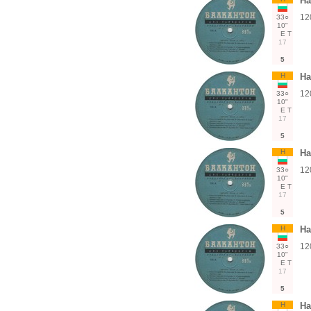
На
12
33○
10"
Е
Т
17
5
Н
На
12
33○
10"
Е
Т
17
5
Н
На
12
33○
10"
Е
Т
17
5
Н
На
12
33○
10"
Е
Т
17
5
Н
На