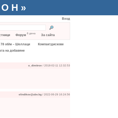
ТОН»
Вход
6 дена
стници
Форум
За сайта
78 об/м – Шеллаци
Компактдискове
ата на добавяне
o_dimitrov
/ 2018-02-11 12:32:53
elindikov@abv.bg
/ 2022-06-29 16:24:56