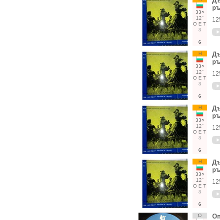
Дъ
ръ
33○
12"
12
О
Е
Т
8
6
Н
Дъ
ръ
33○
12"
12
О
Е
Т
8
6
Н
Дъ
ръ
33○
12"
12
О
Е
Т
8
6
Н
Дъ
ръ
33○
12"
12
О
Е
Т
8
6
О
Оп