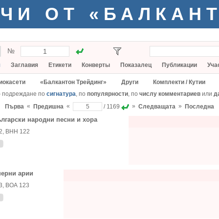
ЧИ ОТ «БАЛКАН
№
я
Заглавия
Етикети
Конверты
Показалец
Публикации
Уча
иокасети
«Балкантон Трейдинг»
Други
Комплекти / Кутии
— подреждане по
сигнатура
, по
популярности
, по
числу комментариев
или
д
«
«
»
»
Първа
Предишна
/ 1169
Следващата
Последна
лгарски народни песни и хора
2, ВНН 122
ерни арии
3, ВОА 123