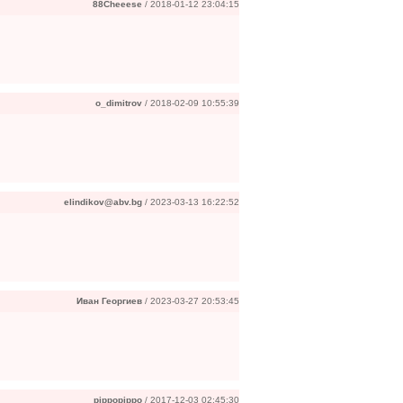
88Cheeese
/ 2018-01-12 23:04:15
o_dimitrov
/ 2018-02-09 10:55:39
elindikov@abv.bg
/ 2023-03-13 16:22:52
Иван Георгиев
/ 2023-03-27 20:53:45
pippopippo
/ 2017-12-03 02:45:30