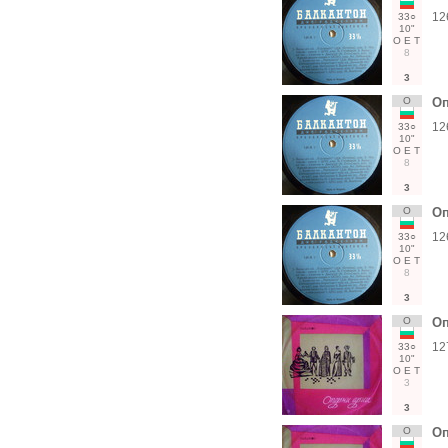
12
33○
10"
О
Е
Т
8
3
О
Оп
12
33○
10"
О
Е
Т
8
3
О
Оп
12
33○
10"
О
Е
Т
8
3
О
Оп
12
33○
10"
О
Е
Т
3
3
О
Оп