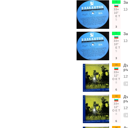
Т
За
12
33○
10"
Е
Т
5
3
Т
За
12
33○
10"
Е
Т
5
3
Н
Дъ
ръ
33○
12"
12
О
Е
Т
8
6
Н
Дъ
ръ
33○
12"
12
О
Е
Т
8
6
Н