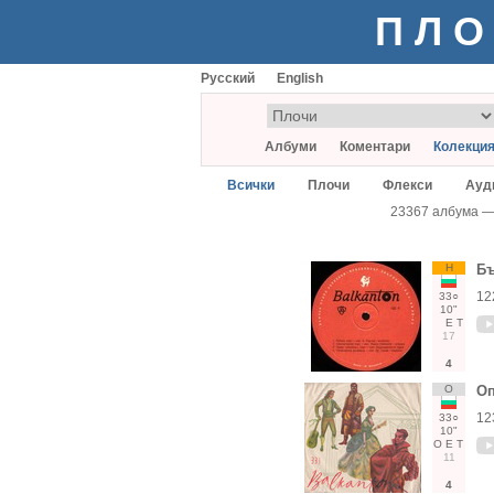
ПЛО
Русский
English
Албуми
Коментари
Колекци
Всички
Плочи
Флекси
Ауд
23367 албума 
Н
Бъ
12
33○
10"
Е
Т
17
4
О
Оп
12
33○
10"
О
Е
Т
11
4