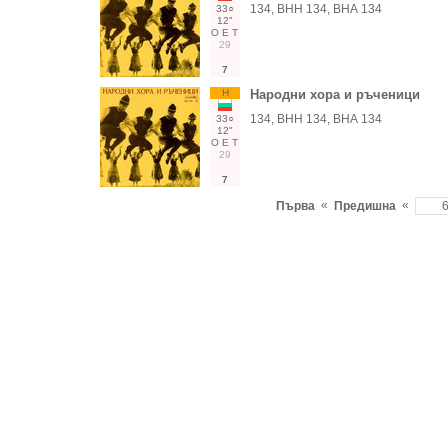
134, ВНН 134, ВНА 134
33○
12"
О
Е
Т
29
7
Н
Народни хора и ръченици
134, ВНН 134, ВНА 134
33○
12"
О
Е
Т
29
7
«
«
Първа
Предишна