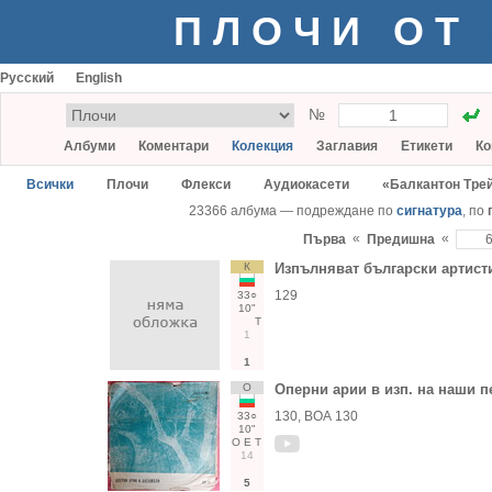
ПЛОЧИ ОТ
Русский
English
№
Албуми
Коментари
Колекция
Заглавия
Етикети
Ко
Всички
Плочи
Флекси
Аудиокасети
«Балкантон Тре
23366 албума — подреждане по
сигнатура
, по
«
«
Първа
Предишна
К
Изпълняват български артист
129
33○
10"
Т
1
1
О
Оперни арии в изп. на наши п
130, ВОА 130
33○
10"
О
Е
Т
14
5