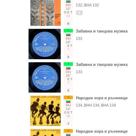
132, ВНА 132
33○
12"
О
Е
Т
15
6
Т
Забавна и танцова музика
133
33○
10"
Е
Т
7
2
Т
Забавна и танцова музика
133
33○
10"
Е
Т
7
2
Н
Народни хора и ръченици
134, ВНН 134, ВНА 134
33○
12"
О
Е
Т
29
7
Н
Народни хора и ръченици