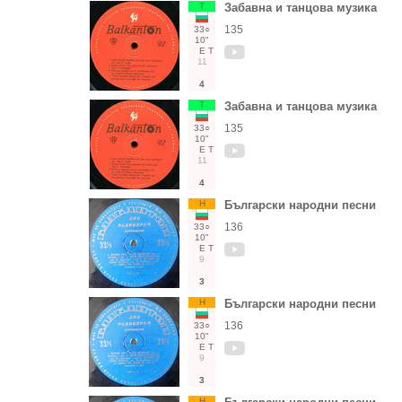
Т
Забавна и танцова музика
135
33○
10"
Е
Т
11
4
Т
Забавна и танцова музика
135
33○
10"
Е
Т
11
4
Н
Български народни песни
136
33○
10"
Е
Т
9
3
Н
Български народни песни
136
33○
10"
Е
Т
9
3
Н