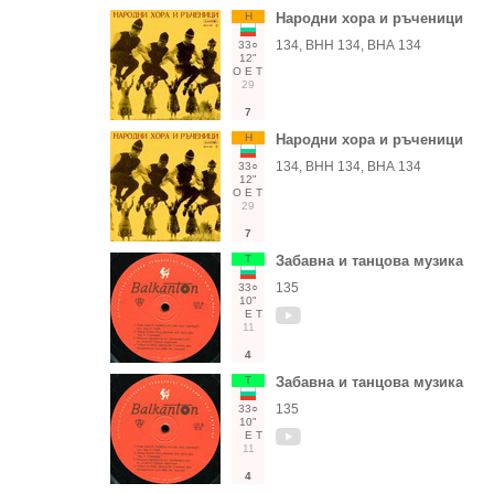
Н
Народни хора и ръченици
134, ВНН 134, ВНА 134
33○
12"
О
Е
Т
29
7
Н
Народни хора и ръченици
134, ВНН 134, ВНА 134
33○
12"
О
Е
Т
29
7
Т
Забавна и танцова музика
135
33○
10"
Е
Т
11
4
Т
Забавна и танцова музика
135
33○
10"
Е
Т
11
4