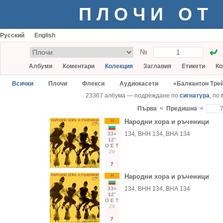
ПЛОЧИ ОТ
Русский
English
№
Албуми
Коментари
Колекция
Заглавия
Етикети
Ко
Всички
Плочи
Флекси
Аудиокасети
«Балкантон Тре
23367 албума — подреждане по
сигнатура
, по
«
«
Първа
Предишна
Н
Народни хора и ръченици
134, ВНН 134, ВНА 134
33○
12"
О
Е
Т
29
7
Н
Народни хора и ръченици
134, ВНН 134, ВНА 134
33○
12"
О
Е
Т
29
7