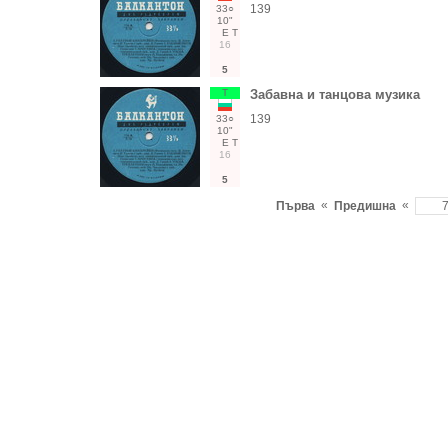
139
33○
10"
Е
Т
16
5
Т
Забавна и танцова музика
139
33○
10"
Е
Т
16
5
«
«
Първа
Предишна