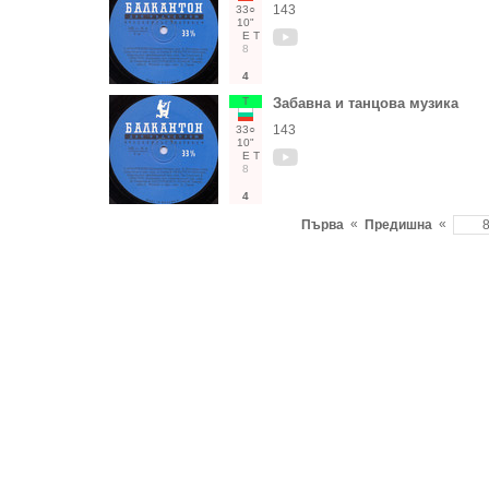
143
33○
10"
Е
Т
8
4
Т
Забавна и танцова музика
143
33○
10"
Е
Т
8
4
«
«
Първа
Предишна