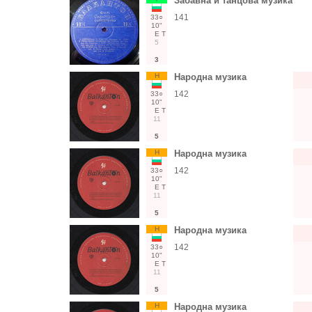
Забавна и танцова музика
141
33○
10"
Е
Т
5
3
Н
Народна музика
142
33○
10"
Е
Т
11
5
Н
Народна музика
142
33○
10"
Е
Т
11
5
Н
Народна музика
142
33○
10"
Е
Т
11
5
Н
Народна музика