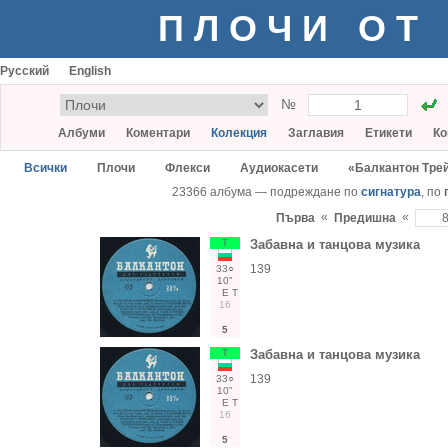
ПЛОЧИ ОТ
Русский
English
№
Албуми
Коментари
Колекция
Заглавия
Етикети
Ко
Всички
Плочи
Флекси
Аудиокасети
«Балкантон Тре
23366 албума — подреждане по
сигнатура
, по
«
«
Първа
Предишна
Т
Забавна и танцова музика
139
33○
10"
Е
Т
16
5
Т
Забавна и танцова музика
139
33○
10"
Е
Т
16
5