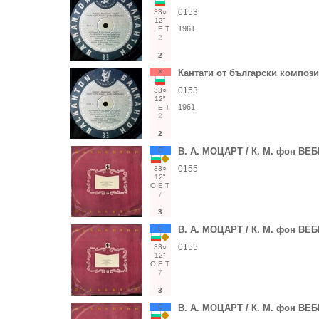
0153
33○
12"
1961
Е
Т
2
2
Х
Кантати от български композ
0153
33○
12"
1961
Е
Т
2
2
С
В. А. МОЦАРТ / К. М. фон ВЕ
0155
33○
12"
О
Е
Т
7
3
С
В. А. МОЦАРТ / К. М. фон ВЕ
0155
33○
12"
О
Е
Т
7
3
С
В. А. МОЦАРТ / К. М. фон ВЕ