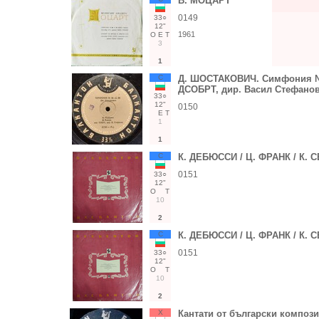
В. МОЦАРТ
0149
33○
12"
1961
О
Е
Т
3
1
С
Д. ШОСТАКОВИЧ. Симфония № 
ДСОБРТ, дир. Васил Стефано
33○
12"
0150
Е
Т
1
1
С
К. ДЕБЮССИ / Ц. ФРАНК / К. 
0151
33○
12"
О
Т
10
2
С
К. ДЕБЮССИ / Ц. ФРАНК / К. 
0151
33○
12"
О
Т
10
2
Х
Кантати от български композ