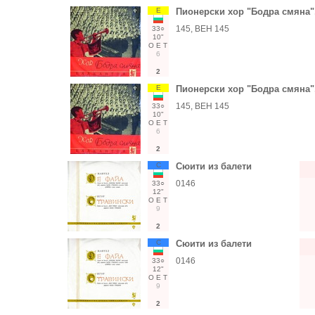
Е
Пионерски хор "Бодра смяна",
145, ВЕН 145
33○
10"
О
Е
Т
6
2
Е
Пионерски хор "Бодра смяна",
145, ВЕН 145
33○
10"
О
Е
Т
6
2
С
Сюити из балети
0146
33○
12"
О
Е
Т
9
2
С
Сюити из балети
0146
33○
12"
О
Е
Т
9
2