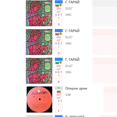
С
Г. ГАРАЙ
0147
33○
12"
1961
О
Е
Т
8
3
С
Г. ГАРАЙ
0147
33○
12"
1961
О
Е
Т
8
3
С
Г. ГАРАЙ
0147
33○
12"
1961
О
Е
Т
8
3
О
Оперни арии
148
33○
10"
Е
Т
1
1
С