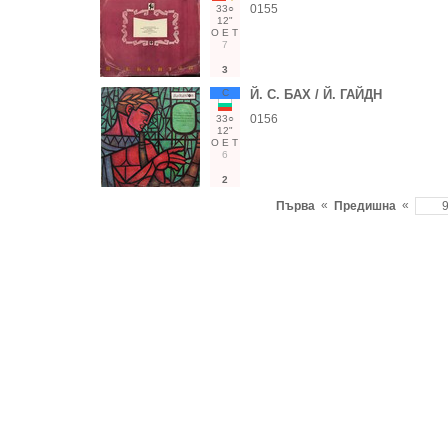
0155
33○
12"
О
Е
Т
7
3
С
Й. С. БАХ / Й. ГАЙДН
0156
33○
12"
О
Е
Т
6
2
«
«
Първа
Предишна