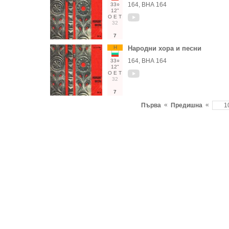
164, ВНА 164
33○
12"
О
Е
Т
32
7
Н
Народни хора и песни
164, ВНА 164
33○
12"
О
Е
Т
32
7
«
«
Първа
Предишна