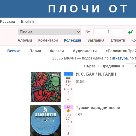
ПЛОЧИ ОТ
Русский
English
№
Албуми
Коментари
Колекция
Заглавия
Етикети
Ко
Всички
Плочи
Флекси
Аудиокасети
«Балкантон Тре
23366 албума — подреждане по
сигнатура
, по
«
«
Първа
Предишна
С
Й. С. БАХ / Й. ГАЙДН
0156
33○
12"
О
Е
Т
6
2
М
Турски народни песни
157
33○
10"
Е
Т
1
2