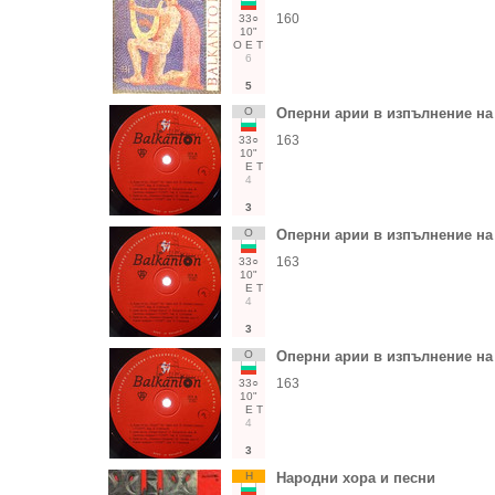
160
33○
10"
О
Е
Т
6
5
О
Оперни арии в изпълнение на
163
33○
10"
Е
Т
4
3
О
Оперни арии в изпълнение на
163
33○
10"
Е
Т
4
3
О
Оперни арии в изпълнение на
163
33○
10"
Е
Т
4
3
Н
Народни хора и песни