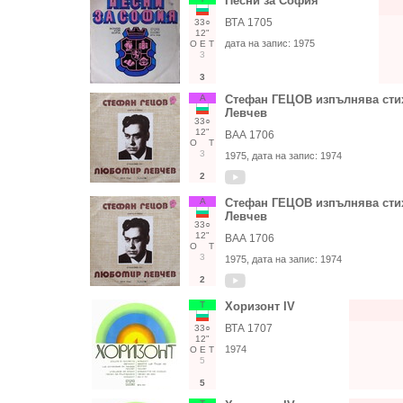
Песни за София
ВТА 1705
33○
12"
дата на запис:
1975
О
Е
Т
3
3
А
Стефан ГЕЦОВ изпълнява сти
Левчев
33○
12"
ВАА 1706
О
Т
3
1975
, дата на запис:
1974
2
А
Стефан ГЕЦОВ изпълнява сти
Левчев
33○
12"
ВАА 1706
О
Т
3
1975
, дата на запис:
1974
2
Т
Хоризонт IV
ВТА 1707
33○
12"
1974
О
Е
Т
5
5