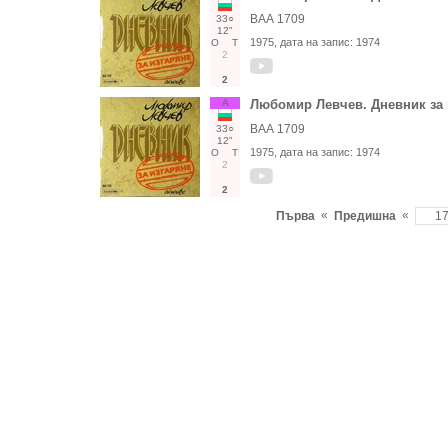
ВАА 1709
33○
12"
1975
, дата на запис:
1974
О
Т
2
2
А
Любомир Левчев. Дневник за 
ВАА 1709
33○
12"
1975
, дата на запис:
1974
О
Т
2
2
«
«
Първа
Предишна