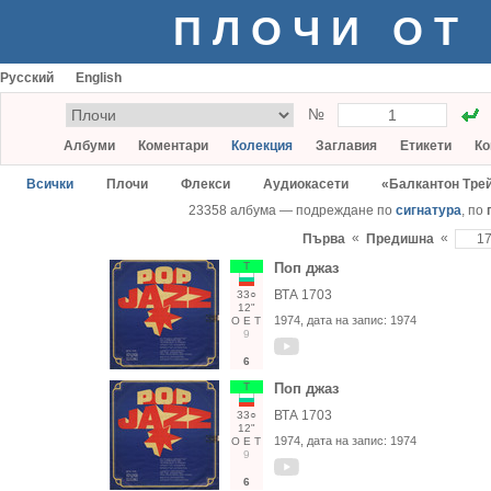
ПЛОЧИ ОТ
Русский
English
№
Албуми
Коментари
Колекция
Заглавия
Етикети
Ко
Всички
Плочи
Флекси
Аудиокасети
«Балкантон Тре
23358 албума — подреждане по
сигнатура
, по
«
«
Първа
Предишна
Т
Поп джаз
ВТА 1703
33○
12"
1974
, дата на запис:
1974
О
Е
Т
9
6
Т
Поп джаз
ВТА 1703
33○
12"
1974
, дата на запис:
1974
О
Е
Т
9
6