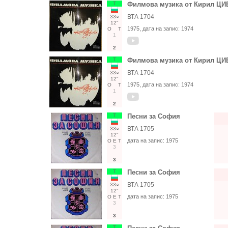
Т
Филмова музика от Кирил Ц
ВТА 1704
33○
12"
1975
, дата на запис:
1974
О
Т
1
2
Т
Филмова музика от Кирил Ц
ВТА 1704
33○
12"
1975
, дата на запис:
1974
О
Т
1
2
Т
Песни за София
ВТА 1705
33○
12"
дата на запис:
1975
О
Е
Т
3
3
Т
Песни за София
ВТА 1705
33○
12"
дата на запис:
1975
О
Е
Т
3
3
Т