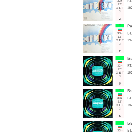
ВТ
33○
12"
19
О
Е
Т
3
2
Т
Ра
ВТ
33○
12"
19
О
Е
Т
3
2
Т
Бъ
ВТ
33○
12"
19
О
Е
Т
3
5
Т
Бъ
ВТ
33○
12"
19
О
Е
Т
3
5
Т
Бъ
ВТ
33○