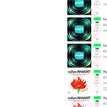
12"
19
О
Е
Т
3
5
Т
Бъ
ВТ
33○
12"
19
О
Е
Т
3
5
Т
Бъ
ВТ
33○
12"
19
О
Е
Т
3
5
Т
Му
ВТ
33○
12"
19
О
Е
Т
3
2
Т
Му
ВТ
33○
12"