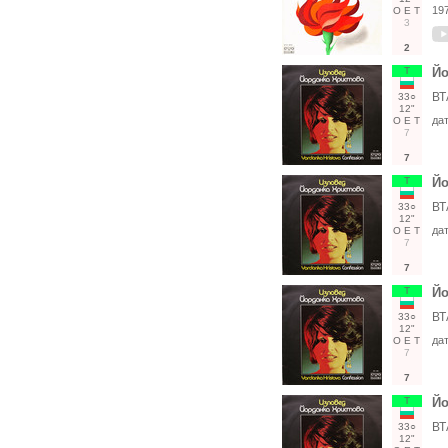
19
О
Е
Т
3
2
Т
Йо
ВТ
33○
12"
да
О
Е
Т
7
7
Т
Йо
ВТ
33○
12"
да
О
Е
Т
7
7
Т
Йо
ВТ
33○
12"
да
О
Е
Т
7
7
Т
Йо
ВТ
33○
12"