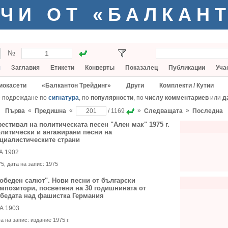
ЧИ ОТ «БАЛКАН
№
я
Заглавия
Етикети
Конверты
Показалец
Публикации
Уча
иокасети
«Балкантон Трейдинг»
Други
Комплекти / Кутии
— подреждане по
сигнатура
, по
популярности
, по
числу комментариев
или
д
«
«
»
»
Първа
Предишна
/ 1169
Следващата
Последна
фестивал на политическата песен "Ален мак" 1975 г.
литически и ангажирани песни на
циалистическите страни
А 1902
75
, дата на запис:
1975
обеден салют". Нови песни от български
мпозитори, посветени на 30 годишнината от
бедата над фашистка Германия
А 1903
та на запис:
издание 1975 г.