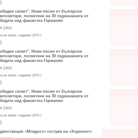
обеден салют". Нови песни от български
мпозитори, посветени на 30 годишнината от
бедата над фашистка Германия
А 1903
та на запис:
издание 1975 г.
обеден салют". Нови песни от български
мпозитори, посветени на 30 годишнината от
бедата над фашистка Германия
А 1903
та на запис:
издание 1975 г.
обеден салют". Нови песни от български
мпозитори, посветени на 30 годишнината от
бедата над фашистка Германия
А 1903
та на запис:
издание 1975 г.
диостанция «Младост» гостува на «Хоризонт»