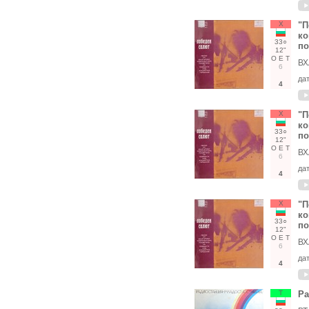
Х
"П
ко
33○
по
12"
О
Е
Т
ВХ
6
да
4
Х
"П
ко
33○
по
12"
О
Е
Т
ВХ
6
да
4
Х
"П
ко
33○
по
12"
О
Е
Т
ВХ
6
да
4
Т
Ра