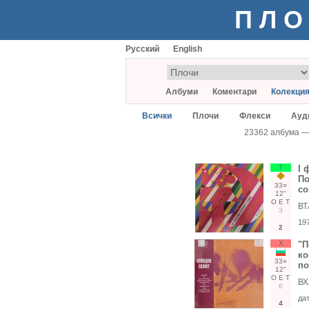
ПЛО
Русский
English
Албуми
Коментари
Колекци
Всички
Плочи
Флекси
Ауд
23362 албума 
Т
I 
По
33○
со
12"
О
Е
Т
ВТ
3
19
2
Х
"П
ко
33○
по
12"
О
Е
Т
ВХ
6
да
4