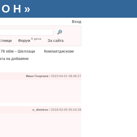
ТОН»
Вход
6 дена
стници
Форум
За сайта
78 об/м – Шеллаци
Компактдискове
ата на добавяне
Иван Георгиев
/ 2023-04-01 08:48:27
o_dimitrov
/ 2018-02-05 00:24:28