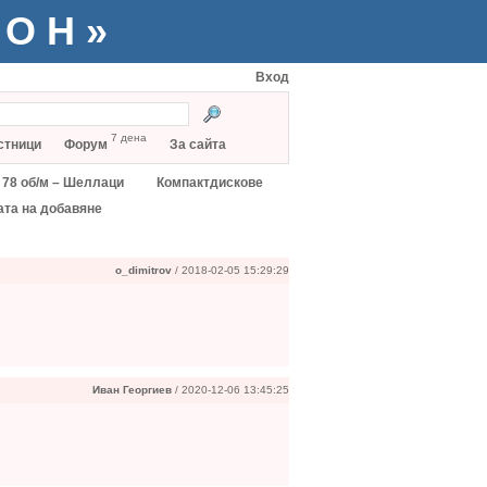
ТОН»
Вход
7 дена
стници
Форум
За сайта
78 об/м – Шеллаци
Компактдискове
ата на добавяне
o_dimitrov
/ 2018-02-05 15:29:29
Иван Георгиев
/ 2020-12-06 13:45:25