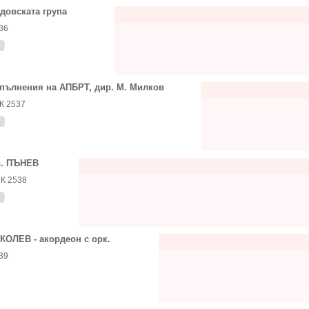
довската група
36
пълнения на АПБРТ, дир. М. Милков
К 2537
. ПЪНЕВ
К 2538
 КОЛЕВ - акордеон с орк.
39