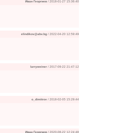
Иван Георгиев
/ 2018-01-27 15:36:40
elindikov@abv.bg
/ 2022-04-20 12:59:49
larryweiner
/ 2017-09-22 21:47:12
o_dimitrov
/ 2018-02-05 15:29:44
Иван Георгиев
/ 2020-08-22 12:24:48