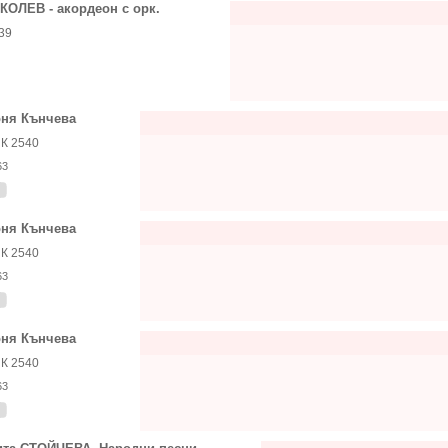
 КОЛЕВ - акордеон с орк.
39
ня Кънчева
К 2540
63
ня Кънчева
К 2540
63
ня Кънчева
К 2540
63