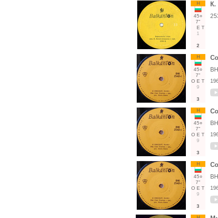
Н
К.
25
45○
7"
Е
Т
1
2
Н
Со
ВН
45○
7"
19
О
Е
Т
9
3
Н
Со
ВН
45○
7"
19
О
Е
Т
9
3
Н
Со
ВН
45○
7"
19
О
Е
Т
9
3
Н