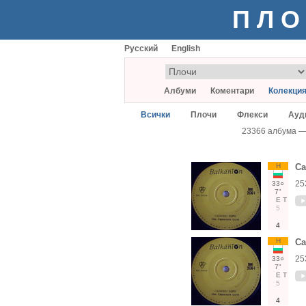
ПЛО
Русский
English
Албуми
Коментари
Колекци
Всички
Плочи
Флекси
Ауд
23366 албума 
Н
Са
25
33○
7"
Е
Т
5
4
Н
Са
25
33○
7"
Е
Т
5
4