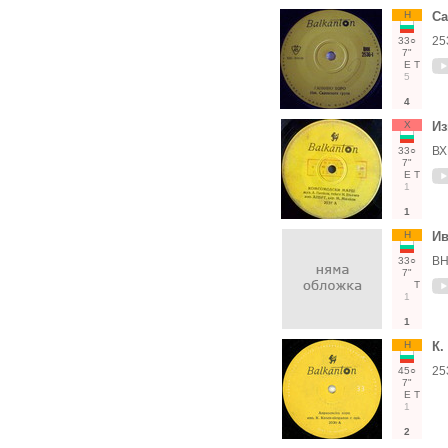
Н
Са
25
33○
7"
Е
Т
5
4
Х
Из
ВХ
33○
7"
Е
Т
1
1
Н
Ив
ВН
33○
7"
Т
1
1
Н
К.
25
45○
7"
Е
Т
1
2