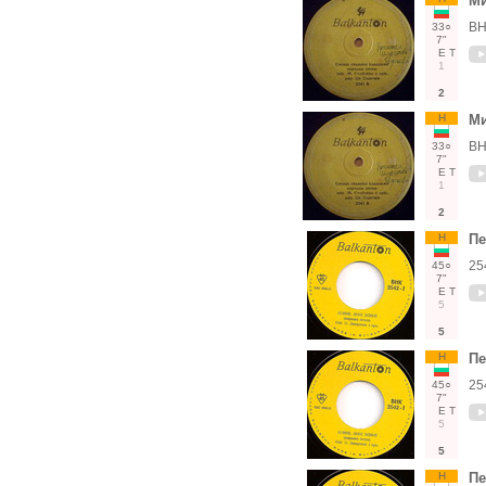
Ми
ВН
33○
7"
Е
Т
1
2
Н
Ми
ВН
33○
7"
Е
Т
1
2
Н
Пе
25
45○
7"
Е
Т
5
5
Н
Пе
25
45○
7"
Е
Т
5
5
Н
Пе