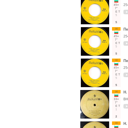
25
45○
7"
Е
Т
5
5
Н
Пе
25
45○
7"
Е
Т
5
5
Н
Пе
25
45○
7"
Е
Т
5
5
Н
Н.
ВН
33○
7"
Е
Т
1
2
Н
Н.