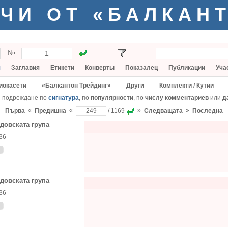
ЧИ ОТ «БАЛКАН
№
я
Заглавия
Етикети
Конверты
Показалец
Публикации
Уча
иокасети
«Балкантон Трейдинг»
Други
Комплекти / Кутии
— подреждане по
сигнатура
, по
популярности
, по
числу комментариев
или
д
«
«
»
»
Първа
Предишна
/ 1169
Следващата
Последна
довската група
36
довската група
36