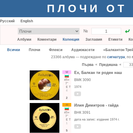
ПЛОЧИ ОТ
Русский
English
№
Албуми
Коментари
Колекция
Заглавия
Етикети
Ко
Всички
Плочи
Флекси
Аудиокасети
«Балкантон Тре
23366 албума — подреждане по
сигнатура
, по
«
«
Първа
Предишна
М
Ех, Балкан ти роден наш
ВМК 3090
45○
7"
1974
Е
Т
4
2
Н
Илия Димитров - гайда
ВНК 3091
45○
7"
дата на запис:
издание 1974 г.
Е
Т
1
5