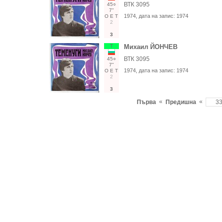
ВТК 3095
45○
7"
1974
, дата на запис:
1974
О
Е
Т
2
3
Т
Михаил ЙОНЧЕВ
ВТК 3095
45○
7"
1974
, дата на запис:
1974
О
Е
Т
2
3
«
«
Първа
Предишна