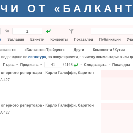
ЧИ ОТ «БАЛКАН
№
я
Заглавия
Етикети
Конверты
Показалец
Публикации
Уча
иокасети
«Балкантон Трейдинг»
Други
Комплекти / Кутии
— подреждане по
сигнатура
, по
популярности
, по
числу комментариев
или
д
«
«
»
»
Първа
Предишна
/ 1168
Следващата
Последна
 оперного репертоара - Карло Галеффи, баритон
А 427
 оперного репертоара - Карло Галеффи, баритон
А 427