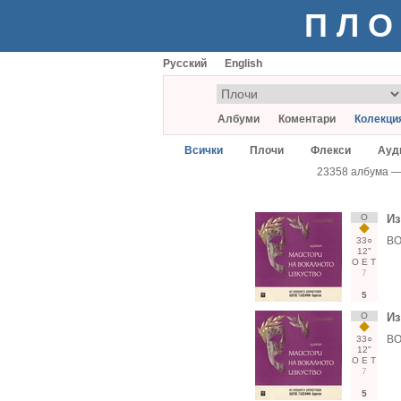
ПЛО
Русский
English
Албуми
Коментари
Колекци
Всички
Плочи
Флекси
Ауд
23358 албума 
О
Из
ВО
33○
12"
О
Е
Т
7
5
О
Из
ВО
33○
12"
О
Е
Т
7
5