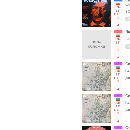
Си
фи
33○
12"
ВС
О
Е
Т
3
3
Х
Лю
ВХ
33○
12"
Т
2
1
А
Св
04
33○
12"
да
О
Е
Т
5
2
А
Св
04
33○
12"
да
О
Е
Т
5
2
А
Ст