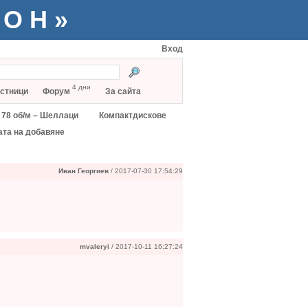
ТОН»
Вход
4 дни
стници
Форум
За сайта
78 об/м – Шеллаци
Компактдискове
ата на добавяне
Иван Георгиев
/ 2017-07-30 17:54:29
mvaleryi
/ 2017-10-11 16:27:24