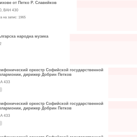
ихове от Петко Р. Славейков
0, ВАН 430
та на запис:
1965
лгарска народна музика
2
мфонический оркестр Софийской государственной
лармонии, дирижер Добрин Петков
А 433
мфонический оркестр Софийской государственной
лармонии, дирижер Добрин Петков
А 433