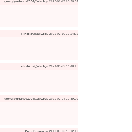
georgiyordanov2004@abv.bg
/ 2025-02-17 00:26:54
elindikov@abv.bg
/ 2022-02-19 17:24:22
elindikov@abv.bg
/ 2024-03-22 14:49:16
georgiyordanov2004@abv.bg
/ 2026-02-04 16:39:05
Иван Георгиев
/ 2019-07-06 19:12:10