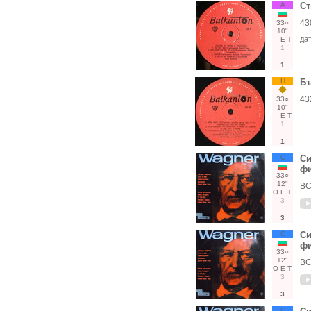
А
Ст
43
33○
10"
да
Е
Т
1
1
Н
Бъ
43
33○
10"
Е
Т
1
1
С
Си
фи
33○
12"
ВС
О
Е
Т
3
3
С
Си
фи
33○
12"
ВС
О
Е
Т
3
3
С