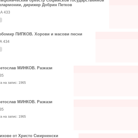
мфонический оркестр Софийской государственной
лармонии, дирижер Добрин Петков
А 433
бомир ПИПКОВ. Хорови и масови песни
А 434
етослав МИНКОВ. Разкази
35
та на запис:
1965
етослав МИНКОВ. Разкази
35
та на запис:
1965
ихове от Христо Смирненски