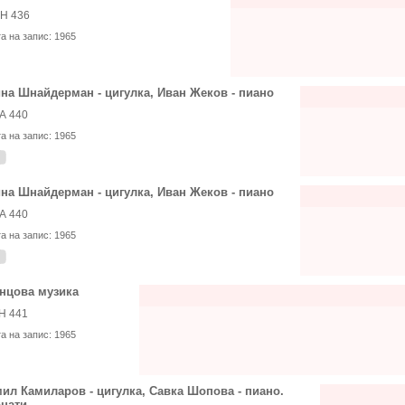
Н 436
та на запис:
1965
на Шнайдерман - цигулка, Иван Жеков - пиано
А 440
та на запис:
1965
на Шнайдерман - цигулка, Иван Жеков - пиано
А 440
та на запис:
1965
нцова музика
Н 441
та на запис:
1965
ил Камиларов - цигулка, Савка Шопова - пиано.
нати