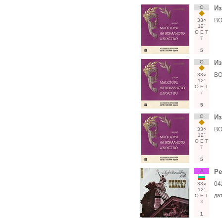
О
Из
ВО
33○
12"
О
Е
Т
7
5
О
Из
ВО
33○
12"
О
Е
Т
7
5
О
Из
ВО
33○
12"
О
Е
Т
7
5
А
Ре
04
33○
12"
да
О
Е
Т
3
1