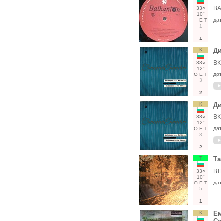
ВА
33○
10"
да
Е
Т
1
1
К
Ди
ВК
33○
12"
да
О
Е
Т
3
2
К
Ди
ВК
33○
12"
да
О
Е
Т
3
2
Т
Та
ВТ
33○
10"
да
О
Е
Т
5
1
К
Ем
Со