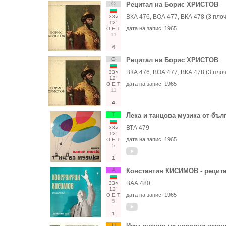
О
Рецитал на Борис ХРИСТОВ
ВКА 476, ВОА 477, ВКА 478 (3 плоч
33○
12"
дата на запис:
1965
О
Е
Т
11
4
О
Рецитал на Борис ХРИСТОВ
ВКА 476, ВОА 477, ВКА 478 (3 плоч
33○
12"
дата на запис:
1965
О
Е
Т
11
4
Т
Лека и танцова музика от бъл
ВТА 479
33○
12"
дата на запис:
1965
О
Е
Т
5
1
А
Константин КИСИМОВ - рецит
ВАА 480
33○
12"
дата на запис:
1965
О
Е
Т
5
1
Н