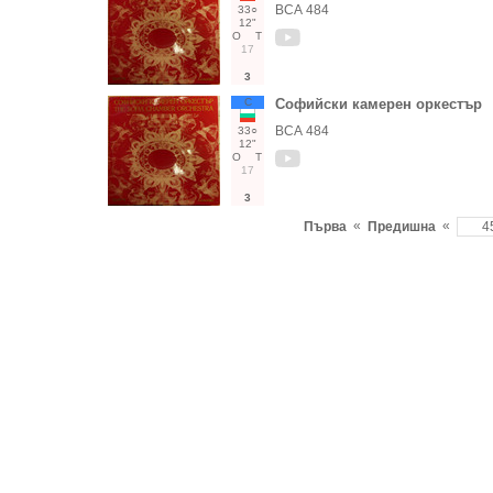
ВСА 484
33○
12"
О
Т
17
3
С
Софийски камерен оркестър
ВСА 484
33○
12"
О
Т
17
3
«
«
Първа
Предишна