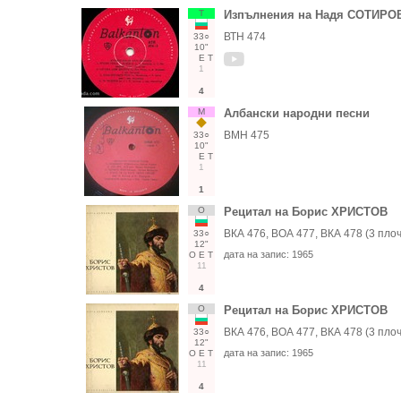
Т
Изпълнения на Надя СОТИРО
ВТН 474
33○
10"
Е
Т
1
4
М
Албански народни песни
ВМН 475
33○
10"
Е
Т
1
1
О
Рецитал на Борис ХРИСТОВ
ВКА 476, ВОА 477, ВКА 478 (3 плоч
33○
12"
дата на запис:
1965
О
Е
Т
11
4
О
Рецитал на Борис ХРИСТОВ
ВКА 476, ВОА 477, ВКА 478 (3 плоч
33○
12"
дата на запис:
1965
О
Е
Т
11
4