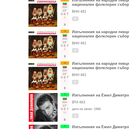
Изпълнения на народни певци,
национален фолклорен събор
33○
10"
ВНН 481
О
Е
Т
3
3
Н
Изпълнения на народни певци,
национален фолклорен събор
33○
10"
ВНН 481
О
Е
Т
3
3
Н
Изпълнения на народни певци,
национален фолклорен събор
33○
10"
ВНН 481
О
Е
Т
3
3
Т
Изпълнения на Емил Димитр
ВТА 483
33○
12"
дата на запис:
1966
О
Е
Т
32
5
Т
Изпълнения на Емил Димитр