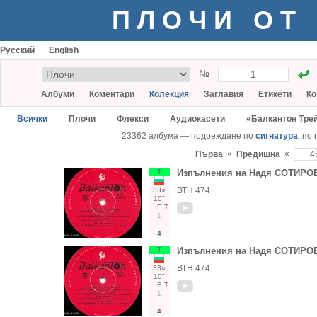
ПЛОЧИ ОТ
Русский
English
№
Албуми
Коментари
Колекция
Заглавия
Етикети
Ко
Всички
Плочи
Флекси
Аудиокасети
«Балкантон Тре
23362 албума — подреждане по
сигнатура
, по
«
«
Първа
Предишна
Т
Изпълнения на Надя СОТИРО
ВТН 474
33○
10"
Е
Т
1
4
Т
Изпълнения на Надя СОТИРО
ВТН 474
33○
10"
Е
Т
1
4