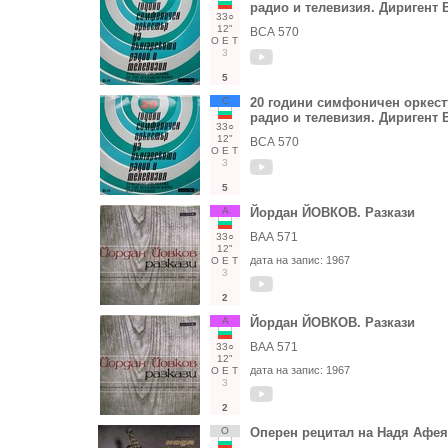
радио и телевизия. Диригент
33○
12"
ВСА 570
О
Е
Т
3
5
С
20 години симфоничен оркест
радио и телевизия. Диригент
33○
12"
ВСА 570
О
Е
Т
3
5
А
Йордан ЙОВКОВ. Разкази
ВАА 571
33○
12"
дата на запис:
1967
О
Е
Т
3
2
А
Йордан ЙОВКОВ. Разкази
ВАА 571
33○
12"
дата на запис:
1967
О
Е
Т
3
2
О
Оперен рецитал на Надя Афея