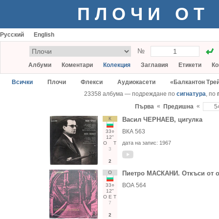
ПЛОЧИ ОТ
Русский
English
№
Албуми
Коментари
Колекция
Заглавия
Етикети
Ко
Всички
Плочи
Флекси
Аудиокасети
«Балкантон Тре
23358 албума — подреждане по
сигнатура
, по
«
«
Първа
Предишна
К
Васил ЧЕРНАЕВ, цигулка
ВКА 563
33○
12"
дата на запис:
1967
О
Т
3
2
О
Пиетро МАСКАНИ. Откъси от о
ВОА 564
33○
12"
О
Е
Т
7
2