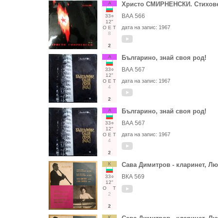
А
Христо СМИРНЕНСКИ. Стихов
ВАА 566
33○
12"
дата на запис:
1967
О
Е
Т
8
2
А
Българино, знай своя род!
ВАА 567
33○
12"
дата на запис:
1967
О
Е
Т
4
2
А
Българино, знай своя род!
ВАА 567
33○
12"
дата на запис:
1967
О
Е
Т
4
2
К
Сава Димитров - кларинет, Лю
ВКА 569
33○
12"
О
Т
2
2
К