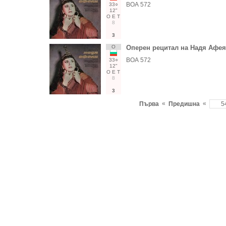
ВОА 572
33○
12"
О
Е
Т
8
3
О
Оперен рецитал на Надя Афея
ВОА 572
33○
12"
О
Е
Т
8
3
«
«
Първа
Предишна