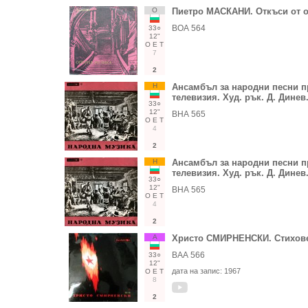
О
Пиетро МАСКАНИ. Откъси от о
ВОА 564
33○
12"
О
Е
Т
7
2
Н
Ансамбъл за народни песни п
телевизия. Худ. рък. Д. Динев.
33○
12"
ВНА 565
О
Е
Т
4
2
Н
Ансамбъл за народни песни п
телевизия. Худ. рък. Д. Динев.
33○
12"
ВНА 565
О
Е
Т
4
2
А
Христо СМИРНЕНСКИ. Стихов
ВАА 566
33○
12"
дата на запис:
1967
О
Е
Т
8
2