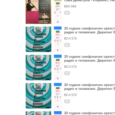
Сава Димитров - кларинет, Лю
ВКА 569
33○
12"
О
Т
2
2
С
20 години симфоничен оркест
радио и телевизия. Диригент
33○
12"
ВСА 570
О
Е
Т
3
5
С
20 години симфоничен оркест
радио и телевизия. Диригент
33○
12"
ВСА 570
О
Е
Т
3
5
С
20 години симфоничен оркест
радио и телевизия. Диригент
33○
12"
ВСА 570
О
Е
Т
3
5
С
20 години симфоничен оркест